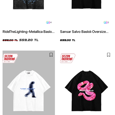
4
2
RideTheLighting-Metallica Baskılı
Sansar Salvo Baskılı Oversize
Oversize Yıkamalı Siyah Unisex
Unisex Siyah Tshirt
Tshirt
559,20 TL
699,00 TL
699,00 TL