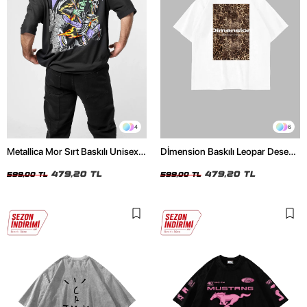
4
6
Metallica Mor Sırt Baskılı Unisex
Dİmension Baskılı Leopar Desenli
Oversize Siyah Tshirt
24/1 Oversize Unisex Beyaz
479,20 TL
Tshirt
479,20 TL
599,00 TL
599,00 TL