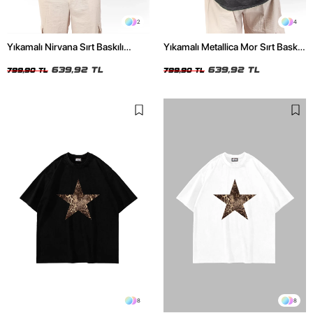
2
4
Yıkamalı Nirvana Sırt Baskılı
Yıkamalı Metallica Mor Sırt Baskılı
Unisex Oversize Tshirt
Siyah Unisex Oversize Tshirt
639,92 TL
639,92 TL
799,90 TL
799,90 TL
8
8