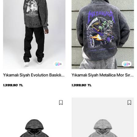
4
9
Yıkamalı Siyah Evolution Baskılı
Yıkamalı Siyah Metallica Mor Sırt
Oversize Unisex Kapüşonlu
Baskılı Oversize Kapüşonlu
Hoodie
Hoodie
1.399,90 TL
1.399,90 TL