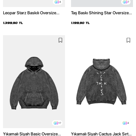
4
7
Leopar Starz Baskılı Oversize
Taş Baskı Shining Star Oversize
Unisex Premium Yıkamalı Siyah
Unisex Premium Siyah Hoodie
Hoodie
1.399,90 TL
1.199,90 TL
17
4
Yıkamalı Siyah Basic Oversize
Yıkamalı Siyah Cactus Jack Sırt