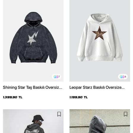
7
4
Shining Star Taş Baskılı Oversize
Leopar Starz Baskılı Oversize
Unisex Premium Yıkamalı Siyah
Unisex Premium Beyaz Hoodie
Hoodie
1.399,90 TL
1.199,90 TL