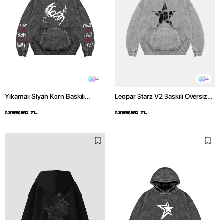
4
4
Yıkamalı Siyah Korn Baskılı
Leopar Starz V2 Baskılı Oversize
Oversize Unisex Hoodie
Unisex Premium Yıkamalı Beyaz
Hoodie
1.399,90 TL
1.399,90 TL