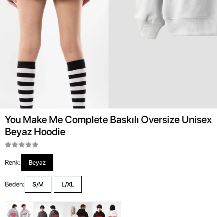
You Make Me Complete Baskılı Oversize Unisex
Beyaz Hoodie
Renk:
Beyaz
Beden:
S/M
L/XL