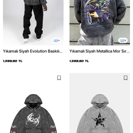
4
9
Yıkamalı Siyah Evolution Baskılı
Yıkamalı Siyah Metallica Mor Sırt
Oversize Unisex Kapüşonlu
Baskılı Oversize Kapüşonlu
Hoodie
Hoodie
1.399,90 TL
1.399,90 TL