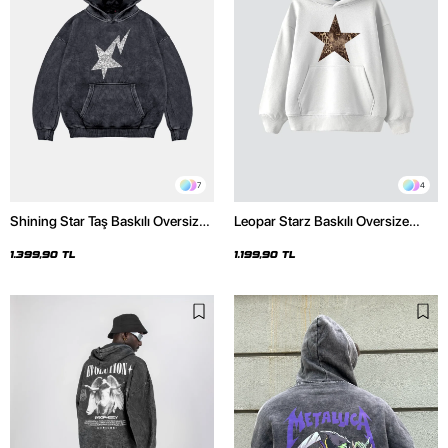
7
4
Shining Star Taş Baskılı Oversize
Leopar Starz Baskılı Oversize
Unisex Premium Yıkamalı Siyah
Unisex Premium Beyaz Hoodie
Hoodie
1.399,90 TL
1.199,90 TL