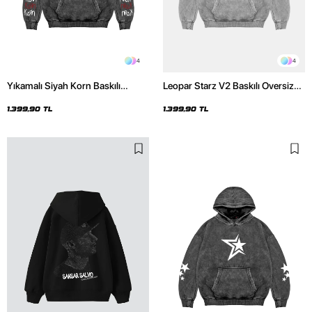
4
4
Yıkamalı Siyah Korn Baskılı
Leopar Starz V2 Baskılı Oversize
Oversize Unisex Hoodie
Unisex Premium Yıkamalı Beyaz
Hoodie
1.399,90 TL
1.399,90 TL