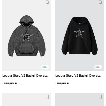
4
4
Leopar Starz V2 Baskılı Oversize
Leopar Starz V2 Baskılı Oversize
Unisex Premium Yıkamalı Siyah
Unisex Premium Siyah Hoodie
Hoodie
1.399,90 TL
1.199,90 TL