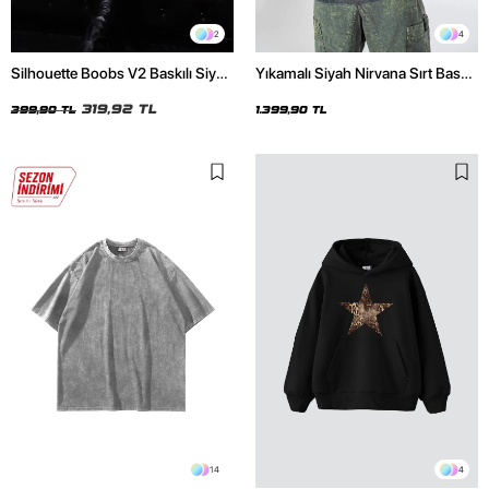
2
4
Silhouette Boobs V2 Baskılı Siyah
Yıkamalı Siyah Nirvana Sırt Baskılı
Crop Top
Unisex Oversize Hoodie
319,92 TL
399,90 TL
1.399,90 TL
14
4