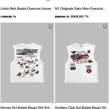
Linkin Park Baskılı Oversize Unisex
NY Originals Saks Mavi Oversize
Yıkamalı Siyah Hoodie
Tshirt
559,20 TL
1.399,90 TL
699,00 TL
Horses Sırt Baskılı Beyaz Sıfır Kol
Hustlers Club Sırt Baskılı Beyaz Sıfır