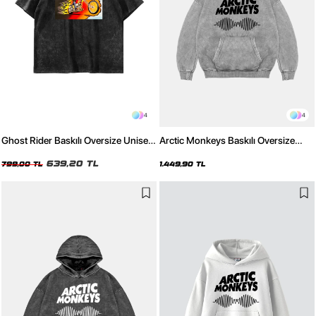
4
4
Ghost Rider Baskılı Oversize Unisex
Arctic Monkeys Baskılı Oversize
Yıkamalı Siyah Tshirt
Unisex Yıkamalı Beyaz Hoodie
639,20 TL
799,00 TL
1.449,90 TL