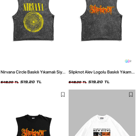
2
Nirvana Circle Baskılı Yıkamalı Siyah
Slipknot Alev Logolu Baskılı Yıkamalı
Sıfır Kol Tshirt
Siyah Sıfır Kol Tshirt
519,20 TL
519,20 TL
649,00 TL
649,00 TL