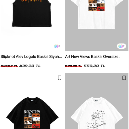
2
2
Slipknot Alev Logolu Baskılı Siyah
Art New Views Baskılı Oversize
Sıfır Kol Tshirt
Unisex Beyaz Tshirt
439,20 TL
559,20 TL
549,00 TL
699,00 TL