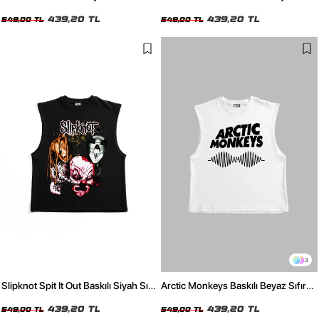
Tshirt
Kol Tshirt
439,20 TL
439,20 TL
549,00 TL
549,00 TL
3
Slipknot Spit It Out Baskılı Siyah Sıfır
Arctic Monkeys Baskılı Beyaz Sıfır
Kol Tshirt
Kol Tshirt
439,20 TL
439,20 TL
549,00 TL
549,00 TL