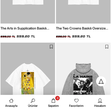
The Arts in Supplication Baskılı
The Two Crowns Baskılı Oversize
Oversize Unisex Beyaz Tshirt
Unisex Beyaz Tshirt
559,20 TL
559,20 TL
699,00 TL
699,00 TL
0
Anasayfa
Ürünler
Sepetim
Favorilerim
Hesabım