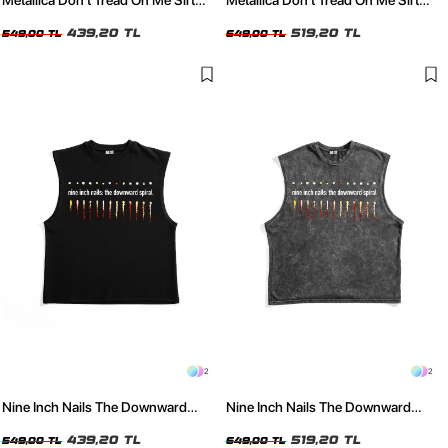
Metallica Don't Tread On Me Sırt
Metallica Don't Tread On Me Sırt
Baskılı Siyah Sıfır Kol Tshirt
Baskılı Yıkamalı Siyah Sıfır Kol Tshirt
439,20 TL
519,20 TL
549,00 TL
649,00 TL
2
2
Nine Inch Nails The Downward
Nine Inch Nails The Downward
Spiral Sırt Baskılı Siyah Sıfır Kol
Spiral Sırt Baskılı Yıkamalı Siyah Sıfır
Tshirt
439,20 TL
Kol Tshirt
519,20 TL
549,00 TL
649,00 TL