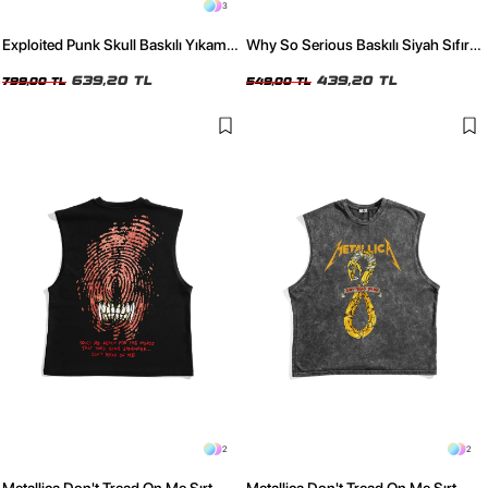
3
Exploited Punk Skull Baskılı Yıkamalı
Why So Serious Baskılı Siyah Sıfır
Yeşil Oversize Tshirt
Kol Tshirt
639,20 TL
439,20 TL
799,00 TL
549,00 TL
2
2