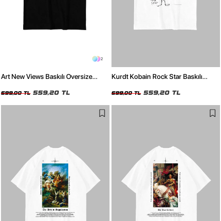
2
Art New Views Baskılı Oversize
Kurdt Kobain Rock Star Baskılı
Unisex Siyah Tshirt
Oversize Unisex Beyaz Tshirt
559,20 TL
559,20 TL
699,00 TL
699,00 TL