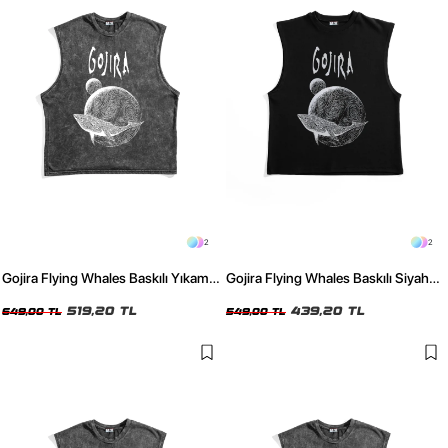
2
2
Gojira Flying Whales Baskılı Yıkamalı
Gojira Flying Whales Baskılı Siyah
Siyah Sıfır Kol Tshirt
Sıfır Kol Tshirt
519,20 TL
439,20 TL
649,00 TL
549,00 TL