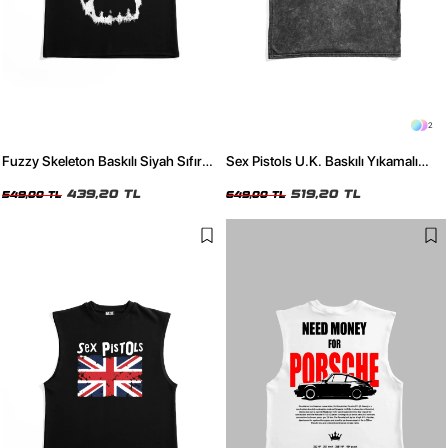
2
Fuzzy Skeleton Baskılı Siyah Sıfır
Sex Pistols U.K. Baskılı Yıkamalı
Kol Tshirt
Siyah Sıfır Kol Tshirt
439,20 TL
519,20 TL
549,00 TL
649,00 TL