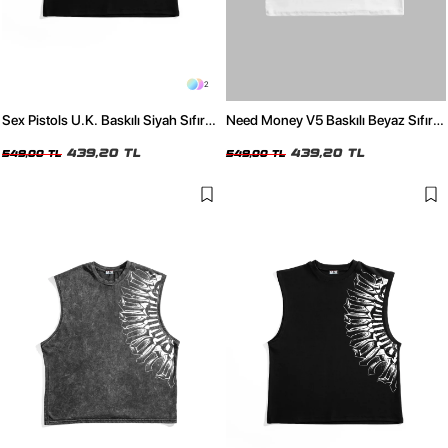
2
Sex Pistols U.K. Baskılı Siyah Sıfır
Need Money V5 Baskılı Beyaz Sıfır
Kol Tshirt
Kol Tshirt
439,20 TL
439,20 TL
549,00 TL
549,00 TL