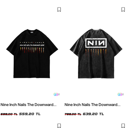
2
2
Nine Inch Nails The Downward
Nine Inch Nails The Downward
Spiral Sırt Baskılı Siyah Oversize
Spiral Sırt Baskılı Yıkamalı Siyah
Tshirt
559,20 TL
Oversize Tshirt
639,20 TL
699,00 TL
799,00 TL