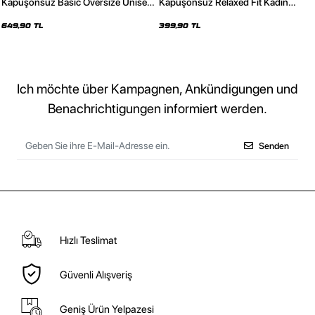
Kapüşonsuz Basic Oversize Unisex
Kapüşonsuz Relaxed Fit Kadın
Siyah Sweatshirt
Siyah Basic Sweatshirt
649,90 TL
399,90 TL
Ich möchte über Kampagnen, Ankündigungen und
Benachrichtigungen informiert werden.
Senden
Hızlı Teslimat
Güvenli Alışveriş
Geniş Ürün Yelpazesi