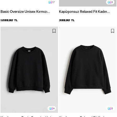
17
2
Basic Oversize Unisex Kırmızı
Kapüşonsuz Relaxed Fit Kadın
Hoodie
Beyaz Basic Sweatshirt
1.099,90 TL
399,90 TL
4
2