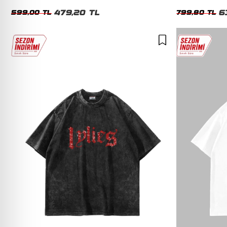
Tshirt
479,20 TL
6
599,00 TL
799,80 TL