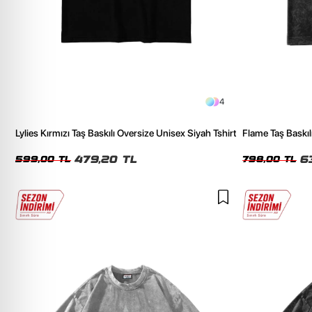
4
Lylies Kırmızı Taş Baskılı Oversize Unisex Siyah Tshirt
Flame Taş Baskıl
Tshirt
479,20 TL
6
599,00 TL
798,00 TL