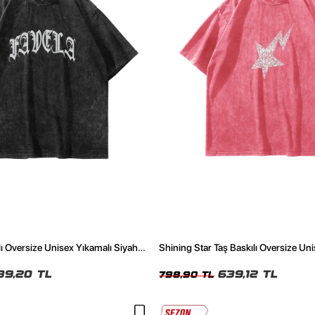
lı Oversize Unisex Yıkamalı Siyah
Shining Star Taş Baskılı Oversize Un
Pembe Tshirt
39,20 TL
639,12 TL
798,90 TL