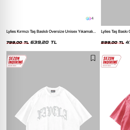
4
Lylies Kırmızı Taş Baskılı Oversize Unisex Yıkamalı
Lylies Taş Baskı
Siyah Tshirt
639,20 TL
4
799,00 TL
599,00 TL