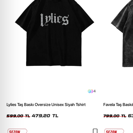
4
Lylies Taş Baskı Oversize Unisex Siyah Tshirt
Favela Taş Baskı
Tshirt
479,20 TL
6
599,00 TL
799,00 TL