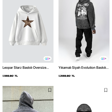
4
4
Leopar Starz Baskılı Oversize
Yıkamalı Siyah Evolution Baskılı
Unisex Premium Beyaz Hoodie
Oversize Unisex Kapüşonlu
Hoodie
1.199,90 TL
1.399,90 TL