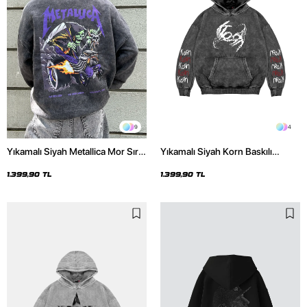
9
4
Yıkamalı Siyah Metallica Mor Sırt
Yıkamalı Siyah Korn Baskılı
Baskılı Oversize Kapüşonlu
Oversize Unisex Hoodie
Hoodie
1.399,90 TL
1.399,90 TL