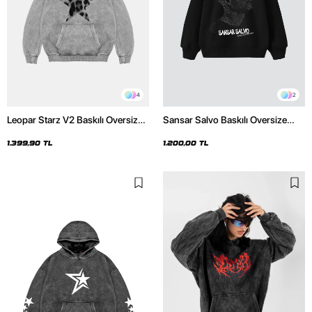
4
2
Leopar Starz V2 Baskılı Oversize
Sansar Salvo Baskılı Oversize
Unisex Premium Yıkamalı Beyaz
Unisex Siyah Hoodie
Hoodie
1.399,90 TL
1.200,00 TL