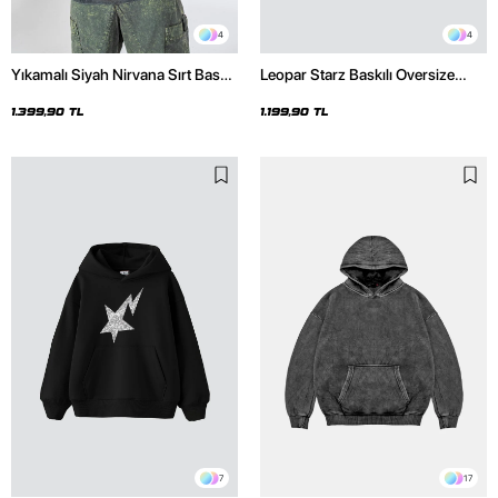
4
4
Yıkamalı Siyah Nirvana Sırt Baskılı
Leopar Starz Baskılı Oversize
Unisex Oversize Hoodie
Unisex Premium Siyah Hoodie
1.399,90 TL
1.199,90 TL
7
17