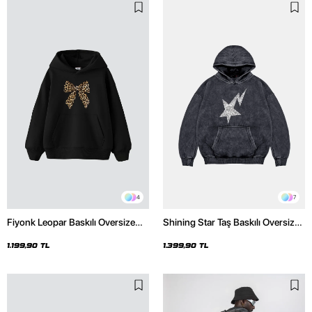
4
7
Fiyonk Leopar Baskılı Oversize
Shining Star Taş Baskılı Oversize
Unisex Premium Siyah Hoodie
Unisex Premium Yıkamalı Siyah
Hoodie
1.199,90 TL
1.399,90 TL