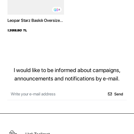
4
Leopar Starz Baskılı Oversize
Unisex Premium Yıkamalı
Siyah Hoodie
1.399,90 TL
I would like to be informed about campaigns,
announcements and notifications by e-mail.
Send