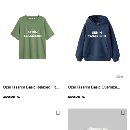
16
Özel Tasarım Basic Relaxed Fit
Özel Tasarım Basic Oversize
Yeşil Kadın Tshirt
Unisex İndigo Hoodie
399,90 TL
999,00 TL