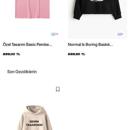
12
2
Özel Tasarım Basic Pembe
Normal Is Boring Baskılı
Oversize Unisex Tshirt
Kapüşonsuz Relaxed Fit Kadın
Siyah Sweatshirt
899,00 TL
699,90 TL
Son Gezdiklerin