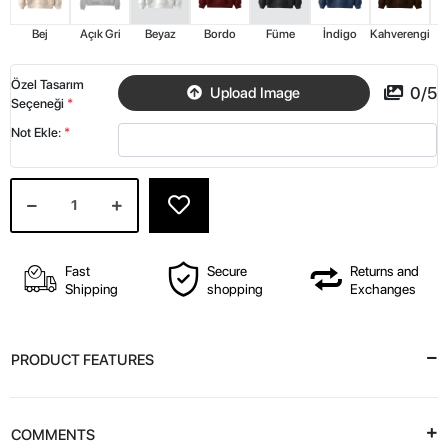
Bej
Açık Gri
Beyaz
Bordo
Füme
İndigo
Kahverengi
K
Özel Tasarım
0
/
5
Upload Image
Seçeneği
*
Not Ekle:
*
Fast
Secure
Returns and
Shipping
shopping
Exchanges
PRODUCT FEATURES
COMMENTS