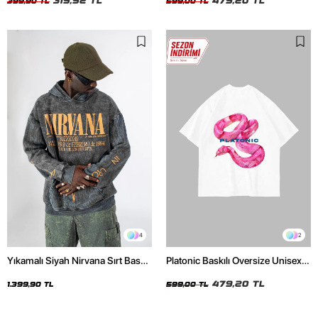
319,92 TL
479,20 TL
399,90 TL
599,00 TL
4
2
Yıkamalı Siyah Nirvana Sırt Baskılı
Platonic Baskılı Oversize Unisex
Unisex Oversize Hoodie
Beyaz Tshirt
479,20 TL
1.399,90 TL
599,00 TL