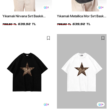
2
4
Yıkamalı Nirvana Sırt Baskılı
Yıkamalı Metallica Mor Sırt Baskılı
Unisex Oversize Tshirt
Siyah Unisex Oversize Tshirt
639,92 TL
639,92 TL
799,90 TL
799,90 TL
8
8