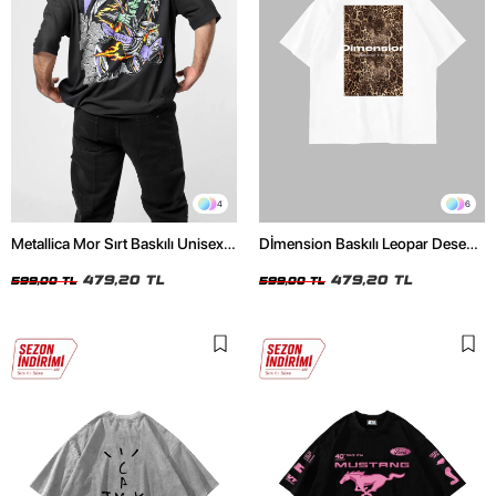
4
6
Metallica Mor Sırt Baskılı Unisex
Dİmension Baskılı Leopar Desenli
Oversize Siyah Tshirt
24/1 Oversize Unisex Beyaz
479,20 TL
Tshirt
479,20 TL
599,00 TL
599,00 TL