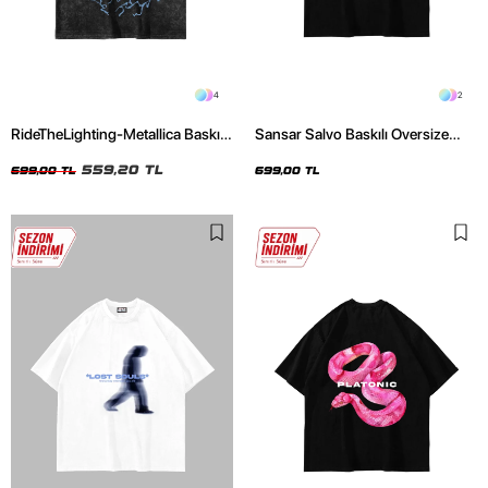
4
2
RideTheLighting-Metallica Baskılı
Sansar Salvo Baskılı Oversize
Oversize Yıkamalı Siyah Unisex
Unisex Siyah Tshirt
Tshirt
559,20 TL
699,00 TL
699,00 TL