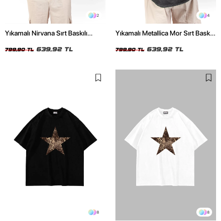
2
4
Yıkamalı Nirvana Sırt Baskılı
Yıkamalı Metallica Mor Sırt Baskılı
Unisex Oversize Tshirt
Siyah Unisex Oversize Tshirt
639,92 TL
639,92 TL
799,90 TL
799,90 TL
8
8