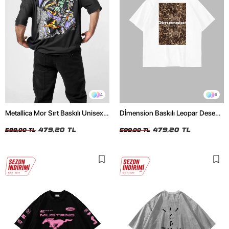
4
6
Metallica Mor Sırt Baskılı Unisex
Dİmension Baskılı Leopar Desenli
Oversize Siyah Tshirt
24/1 Oversize Unisex Beyaz
479,20 TL
Tshirt
479,20 TL
599,00 TL
599,00 TL