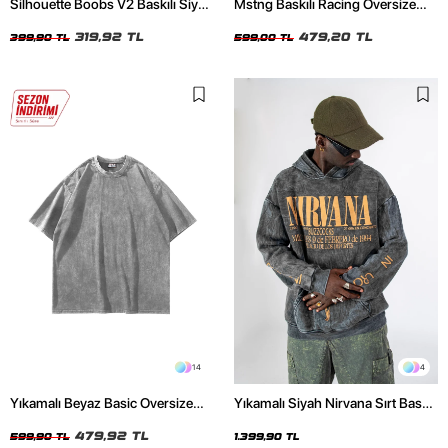
Silhouette Boobs V2 Baskılı Siyah
Mstng Baskılı Racing Oversize
Crop Top
Unisex Beyaz Tshirt
319,92 TL
479,20 TL
399,90 TL
599,00 TL
14
4
Yıkamalı Beyaz Basic Oversize
Yıkamalı Siyah Nirvana Sırt Baskılı
Unisex Tshirt
Unisex Oversize Hoodie
479,92 TL
599,90 TL
1.399,90 TL