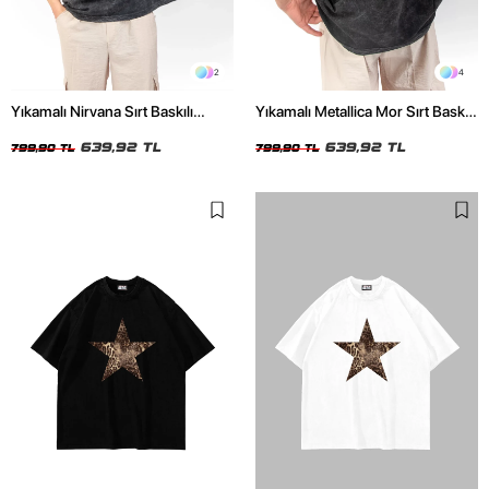
2
4
Yıkamalı Nirvana Sırt Baskılı
Yıkamalı Metallica Mor Sırt Baskılı
Unisex Oversize Tshirt
Siyah Unisex Oversize Tshirt
639,92 TL
639,92 TL
799,90 TL
799,90 TL