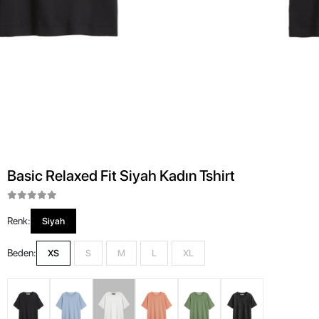
Basic Relaxed Fit Siyah Kadın Tshirt
Renk:
Siyah
Beden:
XS
S
M
L
XL