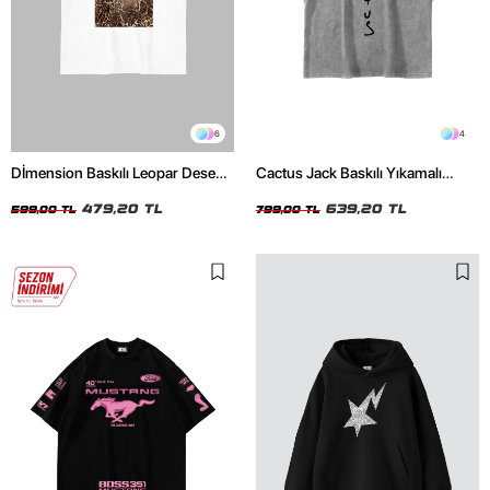
6
4
Dİmension Baskılı Leopar Desenli
Cactus Jack Baskılı Yıkamalı
24/1 Oversize Unisex Beyaz
Beyaz Unisex Oversize Tshirt
Tshirt
479,20 TL
639,20 TL
599,00 TL
799,00 TL