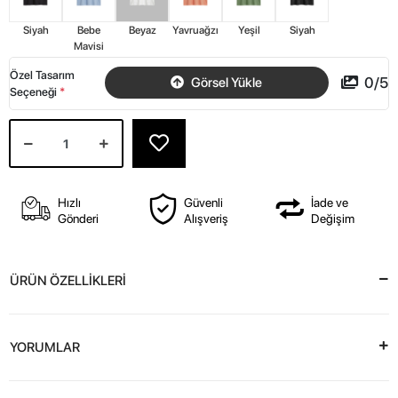
Siyah
Bebe
Beyaz
Yavruağzı
Yeşil
Siyah
Mavisi
Özel Tasarım
0
/
5
Görsel Yükle
Seçeneği
*
Hızlı
Güvenli
İade ve
Gönderi
Alışveriş
Değişim
ÜRÜN ÖZELLİKLERİ
YORUMLAR