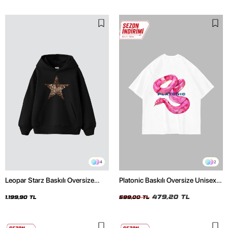
4
2
Leopar Starz Baskılı Oversize
Platonic Baskılı Oversize Unisex
Unisex Premium Siyah Hoodie
Beyaz Tshirt
479,20 TL
1.199,90 TL
599,00 TL