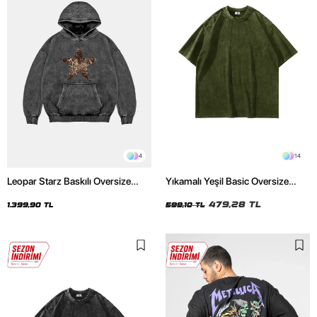
4
14
Leopar Starz Baskılı Oversize
Yıkamalı Yeşil Basic Oversize
Unisex Premium Yıkamalı Siyah
Unisex Tshirt
Hoodie
479,28 TL
1.399,90 TL
599,10 TL