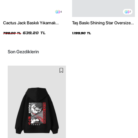
4
7
Cactus Jack Baskılı Yıkamalı
Taş Baskı Shining Star Oversize
Beyaz Unisex Oversize Tshirt
Unisex Premium Siyah Hoodie
639,20 TL
799,00 TL
1.199,90 TL
Son Gezdiklerin