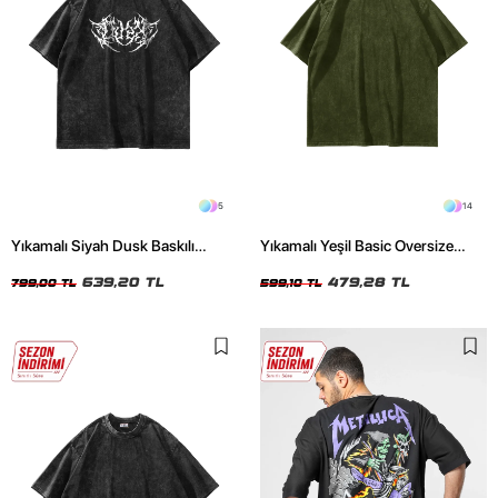
5
14
Yıkamalı Siyah Dusk Baskılı
Yıkamalı Yeşil Basic Oversize
Oversize Unisex Tshirt
Unisex Tshirt
639,20 TL
479,28 TL
799,00 TL
599,10 TL