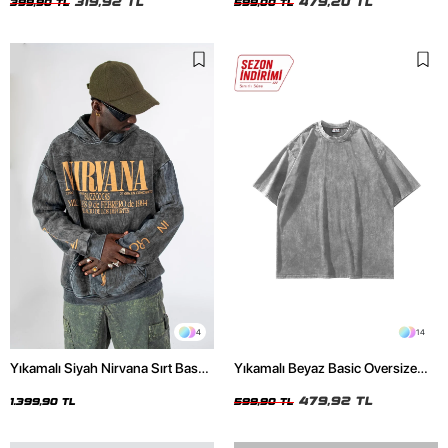
319,92 TL
479,20 TL
399,90 TL
599,00 TL
4
14
Yıkamalı Siyah Nirvana Sırt Baskılı
Yıkamalı Beyaz Basic Oversize
Unisex Oversize Hoodie
Unisex Tshirt
479,92 TL
1.399,90 TL
599,90 TL