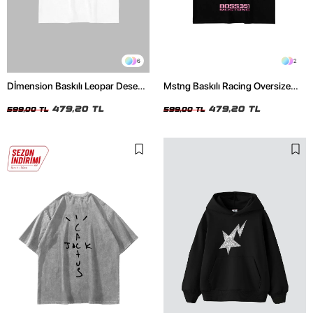
6
2
Dİmension Baskılı Leopar Desenli
Mstng Baskılı Racing Oversize
24/1 Oversize Unisex Beyaz
Unisex Siyah Tshirt
Tshirt
479,20 TL
479,20 TL
599,00 TL
599,00 TL