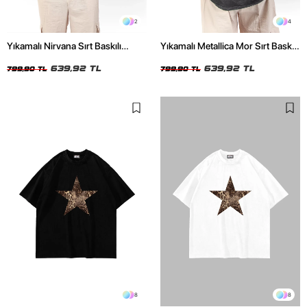
2
4
Yıkamalı Nirvana Sırt Baskılı
Yıkamalı Metallica Mor Sırt Baskılı
Unisex Oversize Tshirt
Siyah Unisex Oversize Tshirt
639,92 TL
639,92 TL
799,90 TL
799,90 TL
8
8