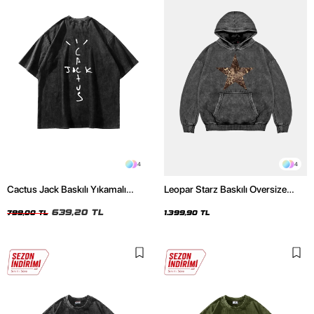
4
4
Cactus Jack Baskılı Yıkamalı
Leopar Starz Baskılı Oversize
Siyah Unisex Oversize Tshirt
Unisex Premium Yıkamalı Siyah
639,20 TL
Hoodie
799,00 TL
1.399,90 TL