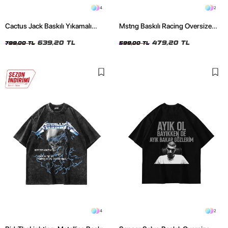
4
2
Cactus Jack Baskılı Yıkamalı
Mstng Baskılı Racing Oversize
Beyaz Unisex Oversize Tshirt
Unisex Siyah Tshirt
639,20 TL
479,20 TL
799,00 TL
599,00 TL
4
2