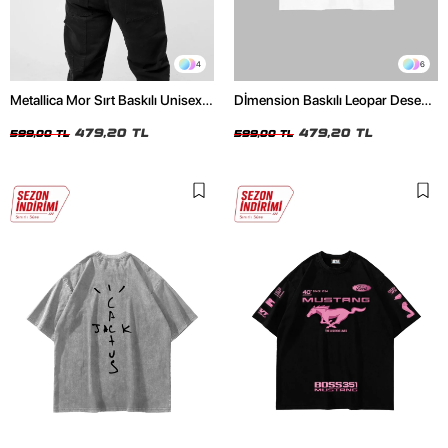
4
6
Metallica Mor Sırt Baskılı Unisex
Dİmension Baskılı Leopar Desenli
Oversize Siyah Tshirt
24/1 Oversize Unisex Beyaz
479,20 TL
Tshirt
479,20 TL
599,00 TL
599,00 TL