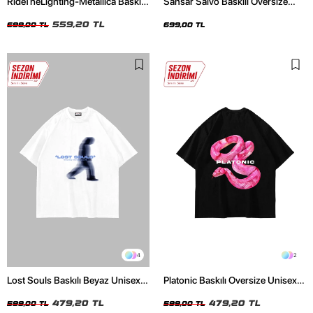
RideTheLighting-Metallica Baskılı
Sansar Salvo Baskılı Oversize
Oversize Yıkamalı Siyah Unisex
Unisex Siyah Tshirt
Tshirt
559,20 TL
699,00 TL
699,00 TL
4
2
Lost Souls Baskılı Beyaz Unisex
Platonic Baskılı Oversize Unisex
Oversize Tshirt
Siyah Tshirt
479,20 TL
479,20 TL
599,00 TL
599,00 TL