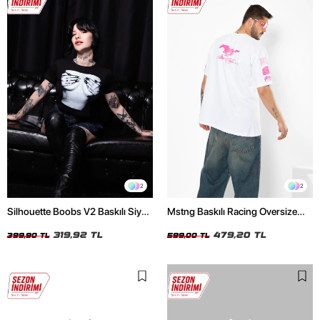
2
2
Silhouette Boobs V2 Baskılı Siyah
Mstng Baskılı Racing Oversize
Crop Top
Unisex Beyaz Tshirt
319,92 TL
479,20 TL
399,90 TL
599,00 TL