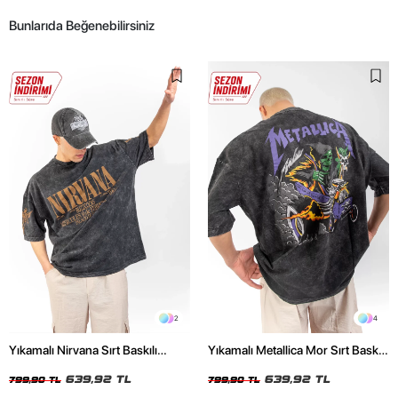
Bunlarıda Beğenebilirsiniz
2
4
Yıkamalı Nirvana Sırt Baskılı
Yıkamalı Metallica Mor Sırt Baskılı
Unisex Oversize Tshirt
Siyah Unisex Oversize Tshirt
639,92 TL
639,92 TL
799,90 TL
799,90 TL