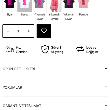
Siyah
Beyaz
Yıkamalı
Yıkamalı
Yıkamalı
Pembe
Beyaz
Pembe
Siyah
Hızlı
Güvenli
İade ve
Gönderi
Alışveriş
Değişim
ÜRÜN ÖZELLİKLERİ
YORUMLAR
GARANTİ VE TESLİMAT