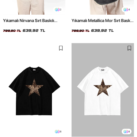
2
4
Yıkamalı Nirvana Sırt Baskılı
Yıkamalı Metallica Mor Sırt Baskılı
Unisex Oversize Tshirt
Siyah Unisex Oversize Tshirt
639,92 TL
639,92 TL
799,90 TL
799,90 TL
8
8