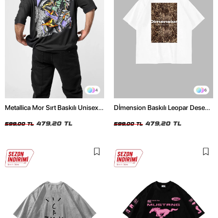
4
6
Metallica Mor Sırt Baskılı Unisex
Dİmension Baskılı Leopar Desenli
Oversize Siyah Tshirt
24/1 Oversize Unisex Beyaz
479,20 TL
Tshirt
479,20 TL
599,00 TL
599,00 TL