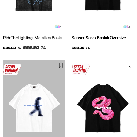
4
2
RideTheLighting-Metallica Baskılı
Sansar Salvo Baskılı Oversize
Oversize Yıkamalı Siyah Unisex
Unisex Siyah Tshirt
Tshirt
559,20 TL
699,00 TL
699,00 TL