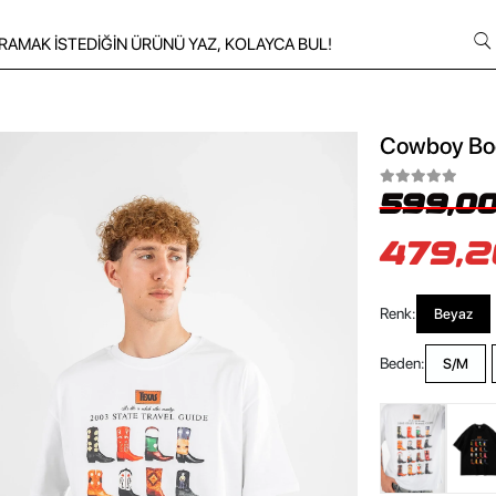
Cowboy Boot
599,00
479,2
Renk:
Beyaz
Beden:
S/M