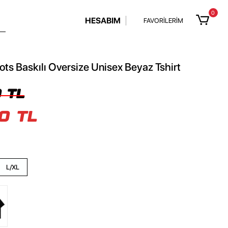
0
HESABIM
FAVORİLERİM
s Baskılı Oversize Unisex Beyaz Tshirt
 TL
0 TL
L/XL