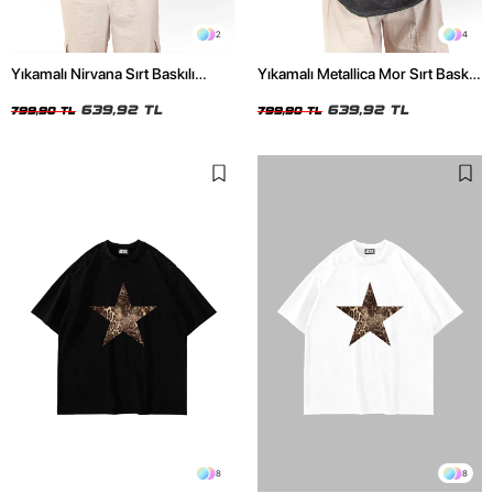
2
4
Yıkamalı Nirvana Sırt Baskılı
Yıkamalı Metallica Mor Sırt Baskılı
Unisex Oversize Tshirt
Siyah Unisex Oversize Tshirt
639,92 TL
639,92 TL
799,90 TL
799,90 TL
8
8