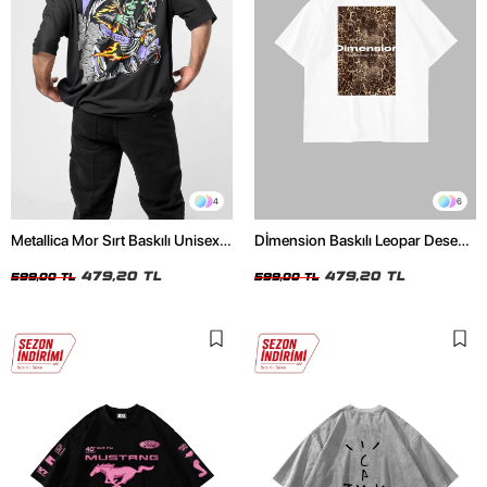
4
6
Metallica Mor Sırt Baskılı Unisex
Dİmension Baskılı Leopar Desenli
Oversize Siyah Tshirt
24/1 Oversize Unisex Beyaz
479,20 TL
Tshirt
479,20 TL
599,00 TL
599,00 TL