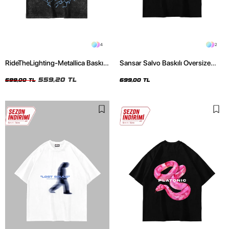
4
2
RideTheLighting-Metallica Baskılı
Sansar Salvo Baskılı Oversize
Oversize Yıkamalı Siyah Unisex
Unisex Siyah Tshirt
Tshirt
559,20 TL
699,00 TL
699,00 TL