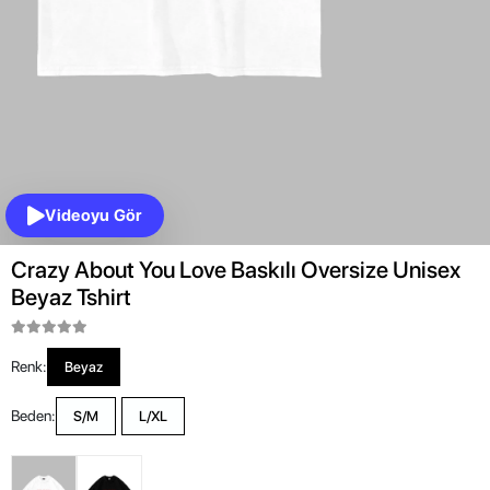
Videoyu Gör
Crazy About You Love Baskılı Oversize Unisex
Beyaz Tshirt
Renk:
Beyaz
Beden:
S/M
L/XL