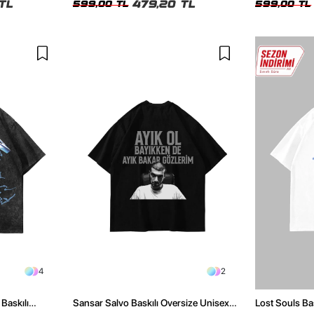
TL
479,20 TL
599,00 TL
599,00 TL
4
2
Baskılı
Sansar Salvo Baskılı Oversize Unisex
Lost Souls Ba