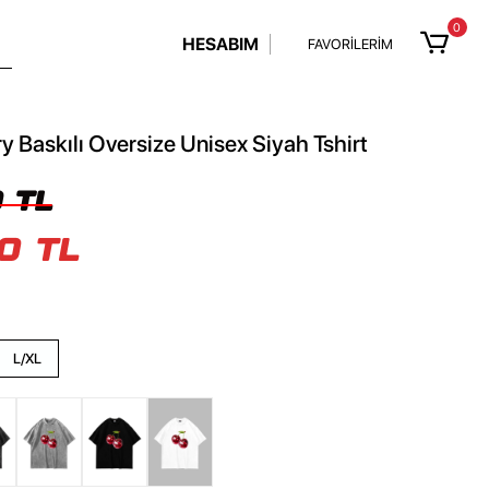
0
HESABIM
FAVORİLERİM
y Baskılı Oversize Unisex Siyah Tshirt
 TL
0 TL
L/XL