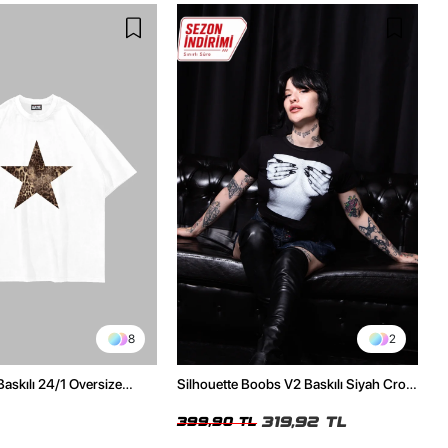
8
2
Baskılı 24/1 Oversize
Silhouette Boobs V2 Baskılı Siyah Crop
Tshirt
Top
319,92 TL
399,90 TL