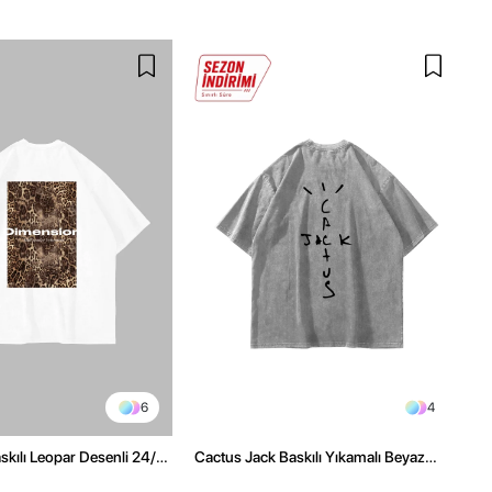
6
4
kılı Leopar Desenli 24/1
Cactus Jack Baskılı Yıkamalı Beyaz
ex Beyaz Tshirt
Unisex Oversize Tshirt