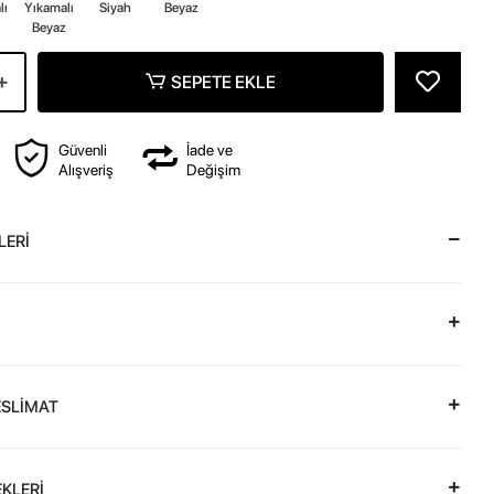
lı
Yıkamalı
Siyah
Beyaz
Beyaz
SEPETE EKLE
Güvenli
İade ve
Alışveriş
Değişim
LERİ
ESLİMAT
KLERİ