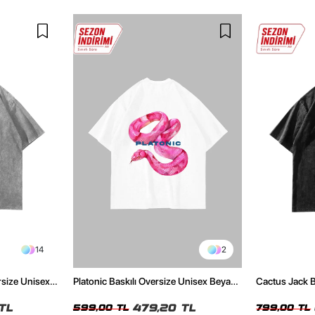
14
2
rsize Unisex
Platonic Baskılı Oversize Unisex Beyaz
Cactus Jack B
Tshirt
Unisex Oversi
TL
479,20 TL
599,00 TL
799,00 TL