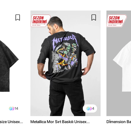
14
4
size Unisex
Metallica Mor Sırt Baskılı Unisex
Dİmension Bas
Oversize Siyah Tshirt
Oversize Unis