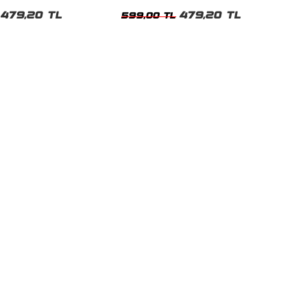
t
Tshirt
479,20 TL
479,20 TL
599,00 TL