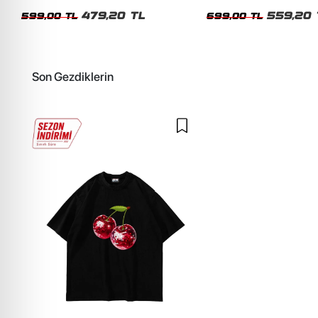
Siyah Tshirt
Oversize Yıkamalı Siyah U
479,20 TL
559,20 
599,00 TL
699,00 TL
Son Gezdiklerin