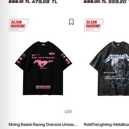
479,28 TL
559,20 
599,10 TL
699,00 TL
2
Mstng Baskılı Racing Oversize Unisex
RideTheLighting-Metallica 