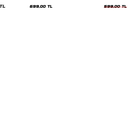
nisex Tshirt
Siyah Tshirt
Oversize Tshir
TL
699,00 TL
599,00 TL