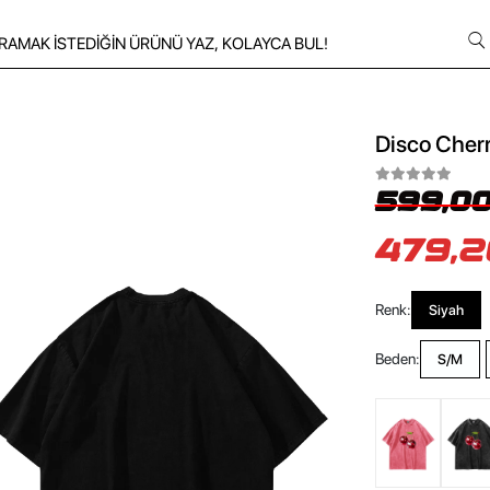
Disco Cherr
599,00
479,2
Renk:
Siyah
Beden:
S/M