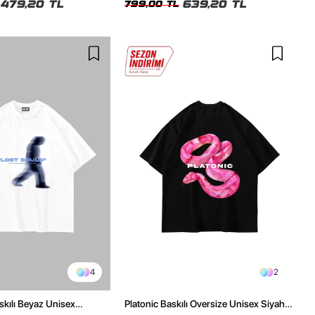
479,20 TL
639,20 TL
799,00 TL
4
2
skılı Beyaz Unisex
Platonic Baskılı Oversize Unisex Siyah