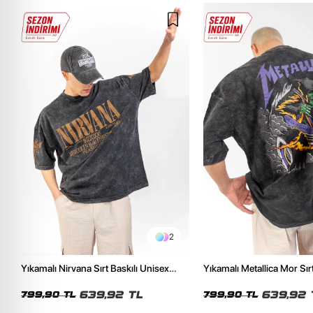
2
Yıkamalı Nirvana Sırt Baskılı Unisex
Yıkamalı Metallica Mor Sırt
Oversize Tshirt
Unisex Oversize Tshirt
639,92 TL
639,92 
799,90 TL
799,90 TL