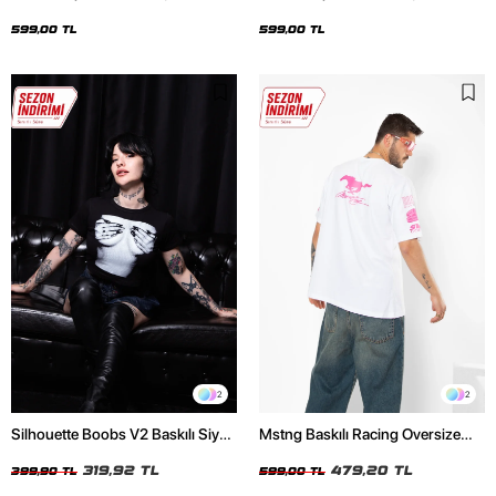
Oversize Unisex Siyah Tshirt
Oversize Unisex Beyaz Tshirt
599,00 TL
599,00 TL
2
2
Silhouette Boobs V2 Baskılı Siyah
Mstng Baskılı Racing Oversize
Crop Top
Unisex Beyaz Tshirt
319,92 TL
479,20 TL
399,90 TL
599,00 TL