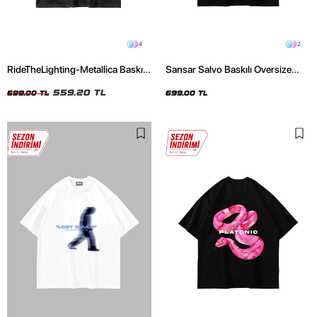
4
2
RideTheLighting-Metallica Baskılı
Sansar Salvo Baskılı Oversize
Oversize Yıkamalı Siyah Unisex
Unisex Siyah Tshirt
Tshirt
559,20 TL
699,00 TL
699,00 TL