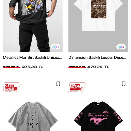
4
6
Metallica Mor Sırt Baskılı Unisex
Dİmension Baskılı Leopar Desenli
Oversize Siyah Tshirt
24/1 Oversize Unisex Beyaz
479,20 TL
Tshirt
479,20 TL
599,00 TL
599,00 TL