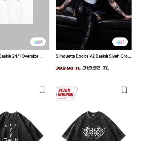
8
2
Baskılı 24/1 Oversize
Silhouette Boobs V2 Baskılı Siyah Crop
Tshirt
Top
319,92 TL
399,90 TL