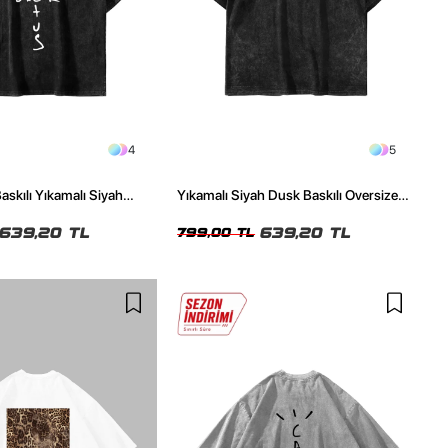
4
5
askılı Yıkamalı Siyah
Yıkamalı Siyah Dusk Baskılı Oversize
ze Tshirt
Unisex Tshirt
639,20 TL
639,20 TL
799,00 TL