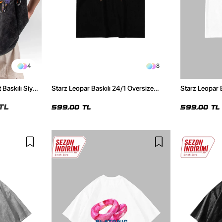
4
8
 Baskılı Siyah
Starz Leopar Baskılı 24/1 Oversize
Starz Leopar 
Unisex Siyah Tshirt
Unisex Beyaz 
TL
599,00 TL
599,00 TL