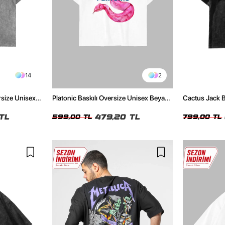
14
2
rsize Unisex
Platonic Baskılı Oversize Unisex Beyaz
Cactus Jack B
Tshirt
Unisex Oversi
TL
479,20 TL
599,00 TL
799,00 TL