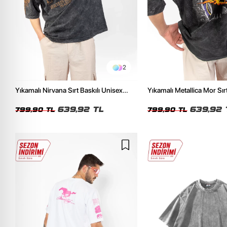
2
Yıkamalı Nirvana Sırt Baskılı Unisex
Yıkamalı Metallica Mor Sırt
Oversize Tshirt
Unisex Oversize Tshirt
639,92 TL
639,92 
799,90 TL
799,90 TL