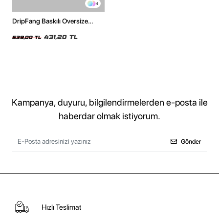
4
DripFang Baskılı Oversize
Unisex Beyaz Tshirt
431,20 TL
539,00 TL
Kampanya, duyuru, bilgilendirmelerden e-posta ile
haberdar olmak istiyorum.
Gönder
Hızlı Teslimat