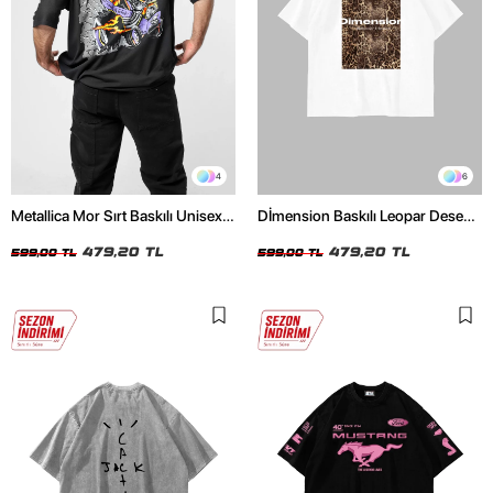
4
6
Metallica Mor Sırt Baskılı Unisex
Dİmension Baskılı Leopar Desenli
Oversize Siyah Tshirt
24/1 Oversize Unisex Beyaz
479,20 TL
Tshirt
479,20 TL
599,00 TL
599,00 TL