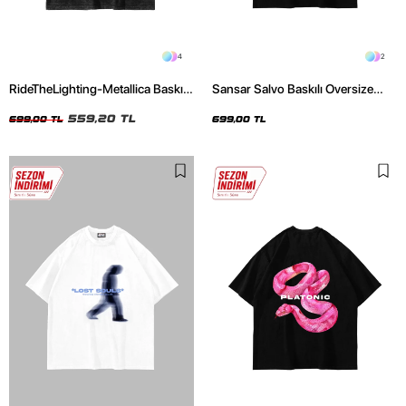
4
2
RideTheLighting-Metallica Baskılı
Sansar Salvo Baskılı Oversize
Oversize Yıkamalı Siyah Unisex
Unisex Siyah Tshirt
Tshirt
559,20 TL
699,00 TL
699,00 TL