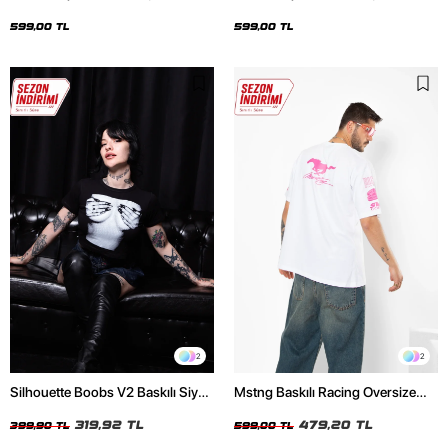
Oversize Unisex Siyah Tshirt
Oversize Unisex Beyaz Tshirt
599,00 TL
599,00 TL
2
2
Silhouette Boobs V2 Baskılı Siyah
Mstng Baskılı Racing Oversize
Crop Top
Unisex Beyaz Tshirt
319,92 TL
479,20 TL
399,90 TL
599,00 TL