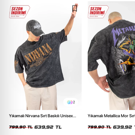
2
Yıkamalı Nirvana Sırt Baskılı Unisex
Yıkamalı Metallica Mor Sırt
Oversize Tshirt
Unisex Oversize Tshirt
639,92 TL
639,92 
799,90 TL
799,90 TL