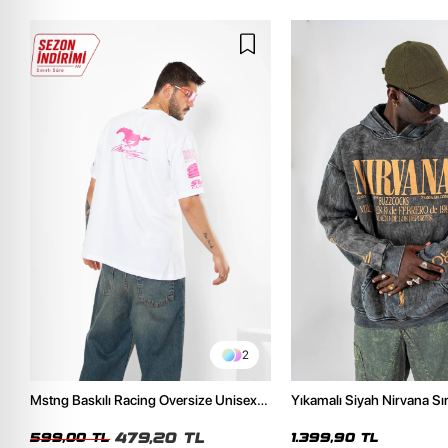
2
Mstng Baskılı Racing Oversize Unisex
Yıkamalı Siyah Nirvana Sır
Beyaz Tshirt
Unisex Oversize Hoodie
479,20 TL
599,00 TL
1.399,90 TL