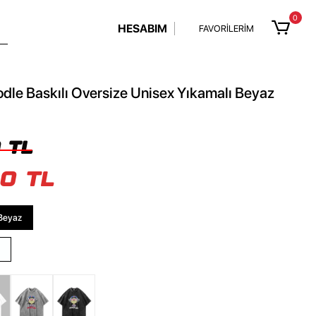
0
HESABIM
FAVORİLERİM
odle Baskılı Oversize Unisex Yıkamalı Beyaz
 TL
0 TL
Beyaz