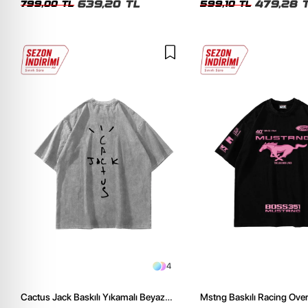
639,20 TL
479,28 
799,00 TL
599,10 TL
4
Cactus Jack Baskılı Yıkamalı Beyaz
Mstng Baskılı Racing Ove