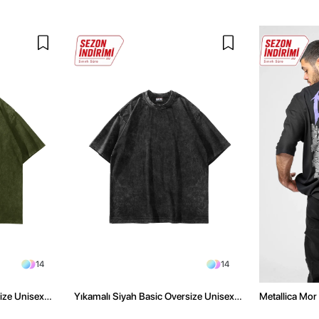
14
14
size Unisex
Yıkamalı Siyah Basic Oversize Unisex
Metallica Mor 
Tshirt
Oversize Siya