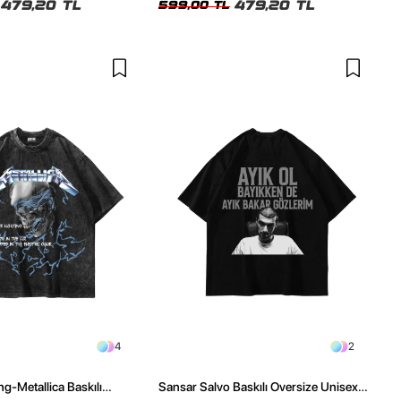
479,20 TL
479,20 TL
599,00 TL
4
2
ng-Metallica Baskılı
Sansar Salvo Baskılı Oversize Unisex