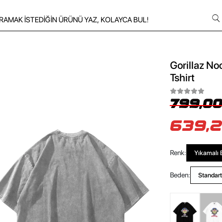
Gorillaz No
Tshirt
799,00
639,2
Renk:
Yıkamalı 
Beden:
Standart