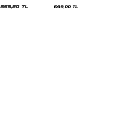
malı Siyah Unisex Tshirt
Siyah Tshirt
559,20 TL
699,00 TL