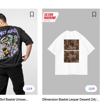
4
6
Sırt Baskılı Unisex
Dİmension Baskılı Leopar Desenli 24/1
h Tshirt
Oversize Unisex Beyaz Tshirt