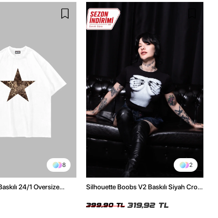
8
2
Baskılı 24/1 Oversize
Silhouette Boobs V2 Baskılı Siyah Crop
Tshirt
Top
319,92 TL
399,90 TL