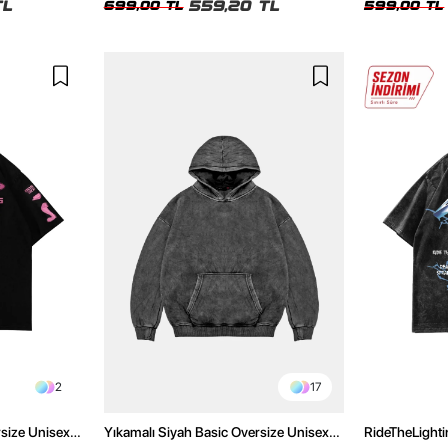
TL
559,20 TL
699,00 TL
599,00 TL
2
17
rsize Unisex
Yıkamalı Siyah Basic Oversize Unisex
RideTheLighti