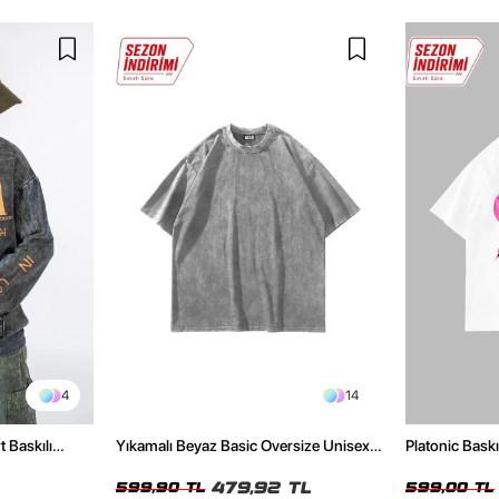
4
14
t Baskılı
Yıkamalı Beyaz Basic Oversize Unisex
Platonic Bask
Tshirt
Tshirt
479,92 TL
599,90 TL
599,00 TL