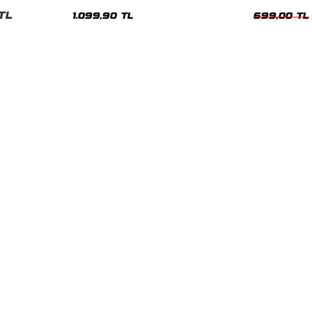
Hoodie
Oversize Yıka
TL
1.099,90 TL
699,00 TL