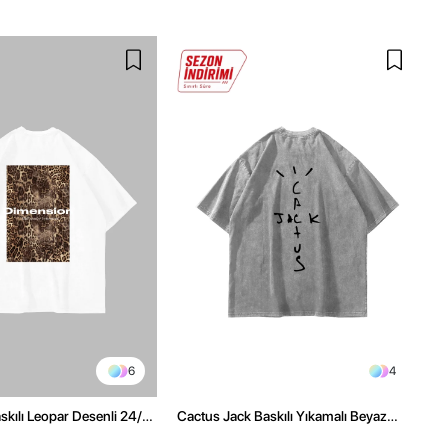
6
4
kılı Leopar Desenli 24/1
Cactus Jack Baskılı Yıkamalı Beyaz
ex Beyaz Tshirt
Unisex Oversize Tshirt