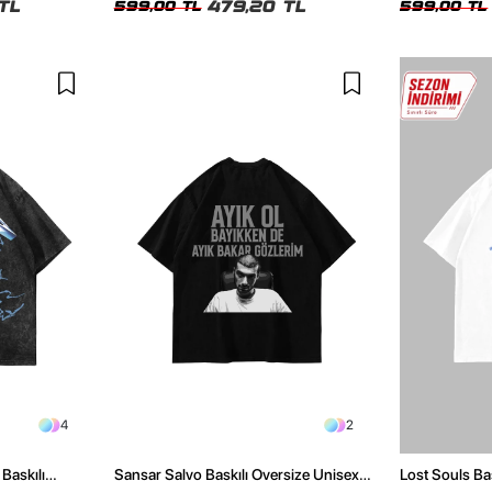
TL
479,20 TL
599,00 TL
599,00 TL
4
2
Baskılı
Sansar Salvo Baskılı Oversize Unisex
Lost Souls Ba