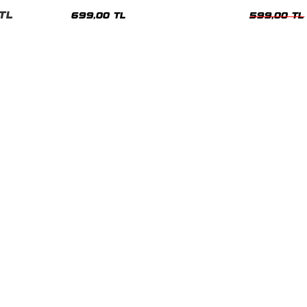
nisex Tshirt
Siyah Tshirt
Oversize Tshir
TL
699,00 TL
599,00 TL