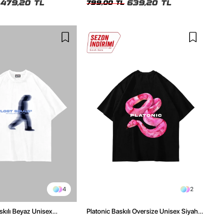
479,20 TL
639,20 TL
799,00 TL
4
2
skılı Beyaz Unisex
Platonic Baskılı Oversize Unisex Siyah