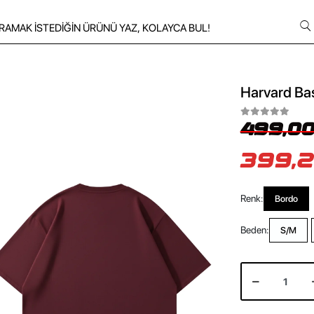
Harvard Bas
499,00
399,2
Renk:
Bordo
Beden:
S/M