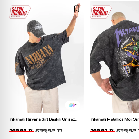
2
Yıkamalı Nirvana Sırt Baskılı Unisex
Yıkamalı Metallica Mor Sırt
Oversize Tshirt
Unisex Oversize Tshirt
639,92 TL
639,92 
799,90 TL
799,90 TL