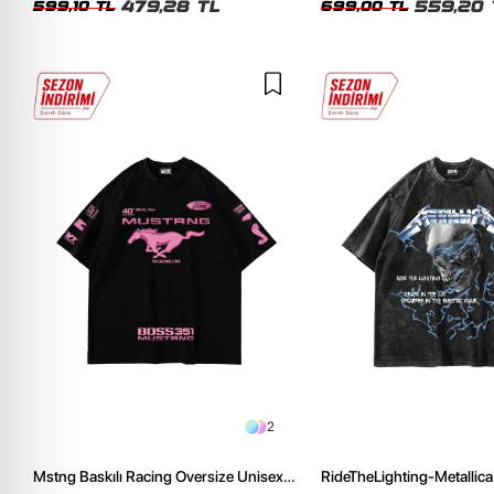
479,28 TL
559,20 
599,10 TL
699,00 TL
2
Mstng Baskılı Racing Oversize Unisex
RideTheLighting-Metallica 