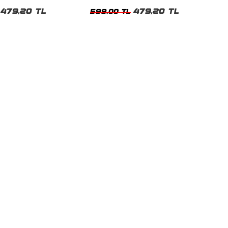
t
Tshirt
479,20 TL
479,20 TL
599,00 TL