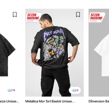
14
4
size Unisex
Metallica Mor Sırt Baskılı Unisex
Dİmension Bas
Oversize Siyah Tshirt
Oversize Unis