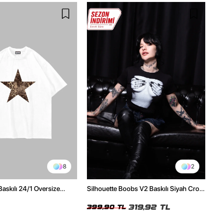
8
2
Baskılı 24/1 Oversize
Silhouette Boobs V2 Baskılı Siyah Crop
Tshirt
Top
319,92 TL
399,90 TL