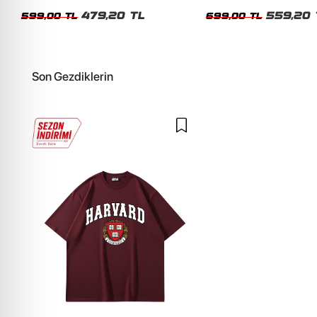
Siyah Tshirt
Oversize Yıkamalı Siyah U
479,20 TL
559,20 
599,00 TL
699,00 TL
Son Gezdiklerin