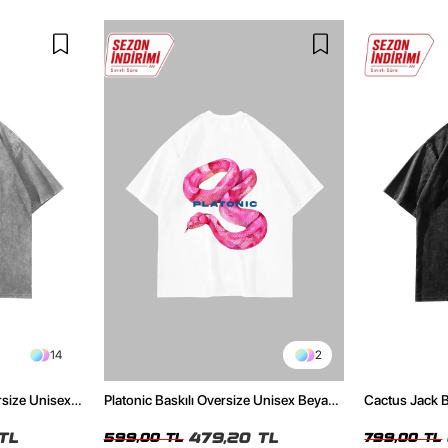
14
2
rsize Unisex
Platonic Baskılı Oversize Unisex Beyaz
Cactus Jack B
Tshirt
Unisex Oversi
TL
479,20 TL
599,00 TL
799,00 TL