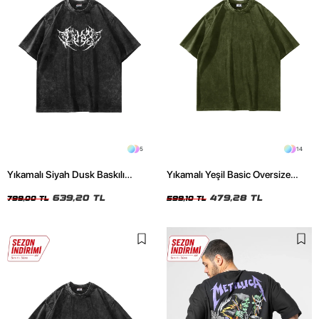
5
14
Yıkamalı Siyah Dusk Baskılı
Yıkamalı Yeşil Basic Oversize
Oversize Unisex Tshirt
Unisex Tshirt
639,20 TL
479,28 TL
799,00 TL
599,10 TL