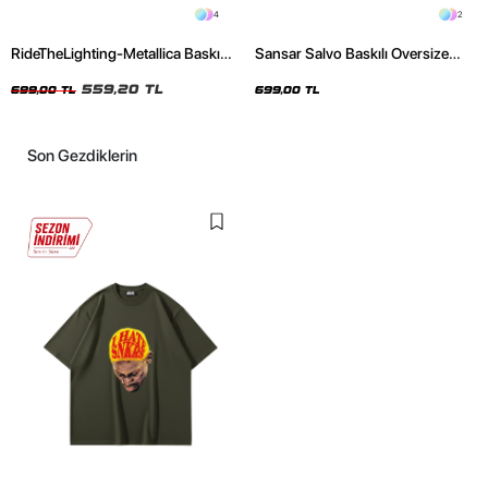
4
2
RideTheLighting-Metallica Baskılı
Sansar Salvo Baskılı Oversize
Oversize Yıkamalı Siyah Unisex
Unisex Siyah Tshirt
Tshirt
559,20 TL
699,00 TL
699,00 TL
Son Gezdiklerin