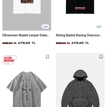
6
2
Dİmension Baskılı Leopar Desenli
Mstng Baskılı Racing Oversize
24/1 Oversize Unisex Beyaz
Unisex Siyah Tshirt
Tshirt
479,20 TL
479,20 TL
599,00 TL
599,00 TL