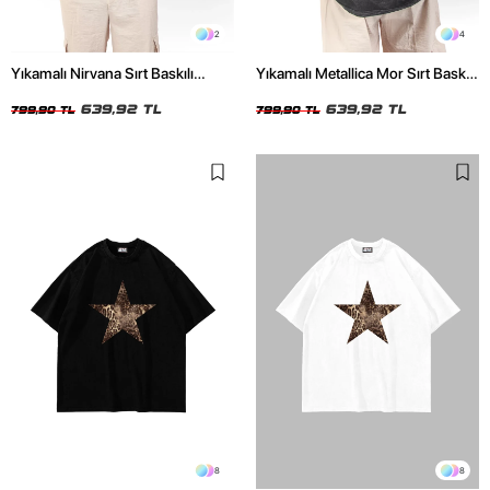
2
4
Yıkamalı Nirvana Sırt Baskılı
Yıkamalı Metallica Mor Sırt Baskılı
Unisex Oversize Tshirt
Siyah Unisex Oversize Tshirt
639,92 TL
639,92 TL
799,90 TL
799,90 TL
8
8