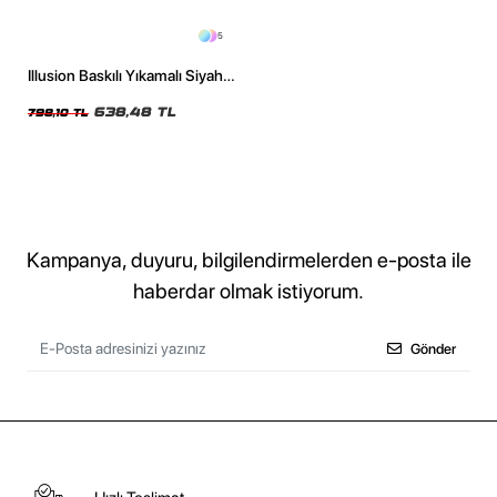
5
Illusion Baskılı Yıkamalı Siyah
Premium Oversize Unisex
Tshirt
638,48 TL
798,10 TL
Kampanya, duyuru, bilgilendirmelerden e-posta ile
haberdar olmak istiyorum.
Gönder