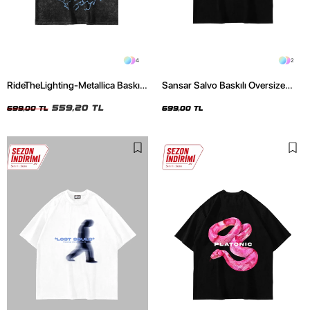
4
2
RideTheLighting-Metallica Baskılı
Sansar Salvo Baskılı Oversize
Oversize Yıkamalı Siyah Unisex
Unisex Siyah Tshirt
Tshirt
559,20 TL
699,00 TL
699,00 TL