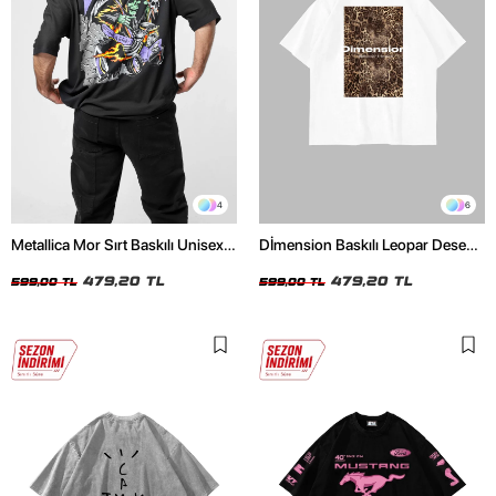
4
6
Metallica Mor Sırt Baskılı Unisex
Dİmension Baskılı Leopar Desenli
Oversize Siyah Tshirt
24/1 Oversize Unisex Beyaz
479,20 TL
Tshirt
479,20 TL
599,00 TL
599,00 TL