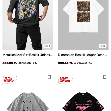
4
6
Metallica Mor Sırt Baskılı Unisex
Dİmension Baskılı Leopar Desenli
Oversize Siyah Tshirt
24/1 Oversize Unisex Beyaz
479,20 TL
Tshirt
479,20 TL
599,00 TL
599,00 TL