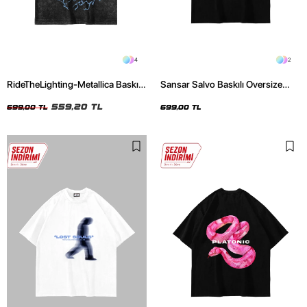
4
2
RideTheLighting-Metallica Baskılı
Sansar Salvo Baskılı Oversize
Oversize Yıkamalı Siyah Unisex
Unisex Siyah Tshirt
Tshirt
559,20 TL
699,00 TL
699,00 TL