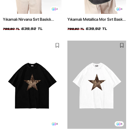
2
4
Yıkamalı Nirvana Sırt Baskılı
Yıkamalı Metallica Mor Sırt Baskılı
Unisex Oversize Tshirt
Siyah Unisex Oversize Tshirt
639,92 TL
639,92 TL
799,90 TL
799,90 TL
8
8