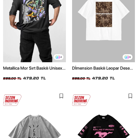
4
6
Metallica Mor Sırt Baskılı Unisex
Dİmension Baskılı Leopar Desenli
Oversize Siyah Tshirt
24/1 Oversize Unisex Beyaz
479,20 TL
Tshirt
479,20 TL
599,00 TL
599,00 TL