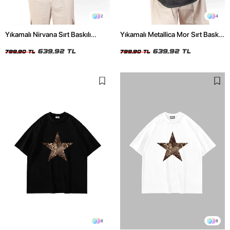
2
4
Yıkamalı Nirvana Sırt Baskılı
Yıkamalı Metallica Mor Sırt Baskılı
Unisex Oversize Tshirt
Siyah Unisex Oversize Tshirt
639,92 TL
639,92 TL
799,90 TL
799,90 TL
8
8