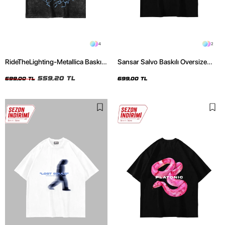
4
2
RideTheLighting-Metallica Baskılı
Sansar Salvo Baskılı Oversize
Oversize Yıkamalı Siyah Unisex
Unisex Siyah Tshirt
Tshirt
559,20 TL
699,00 TL
699,00 TL