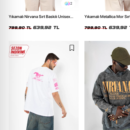
2
Yıkamalı Nirvana Sırt Baskılı Unisex
Yıkamalı Metallica Mor Sırt
Oversize Tshirt
Unisex Oversize Tshirt
639,92 TL
639,92 
799,90 TL
799,90 TL