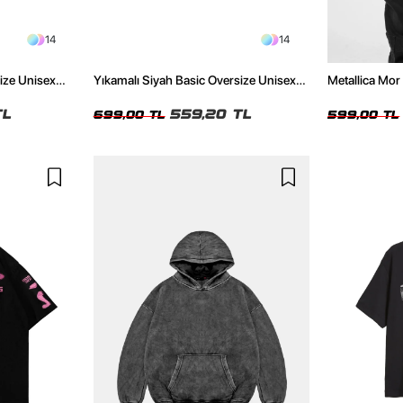
14
14
size Unisex
Yıkamalı Siyah Basic Oversize Unisex
Metallica Mor 
Tshirt
Oversize Siya
TL
559,20 TL
699,00 TL
599,00 TL