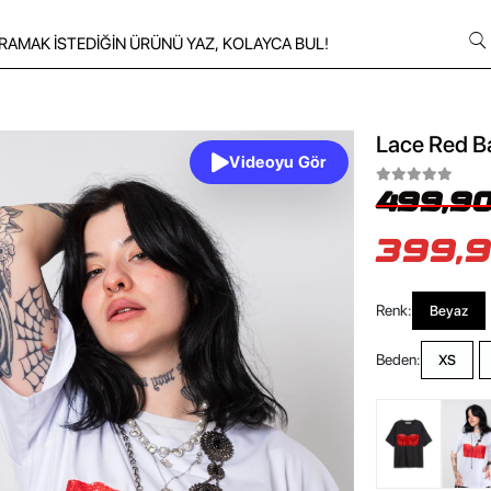
Lace Red Ba
Videoyu Gör
499,90
399,9
Renk:
Beyaz
Beden:
XS