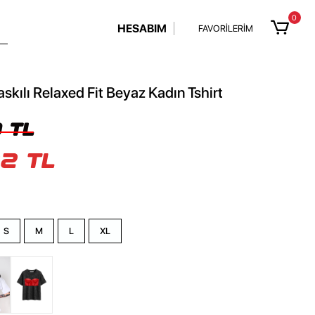
0
HESABIM
FAVORİLERİM
skılı Relaxed Fit Beyaz Kadın Tshirt
 TL
2 TL
S
M
L
XL