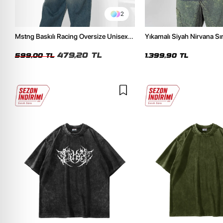
2
Mstng Baskılı Racing Oversize Unisex
Yıkamalı Siyah Nirvana Sır
Beyaz Tshirt
Unisex Oversize Hoodie
479,20 TL
599,00 TL
1.399,90 TL