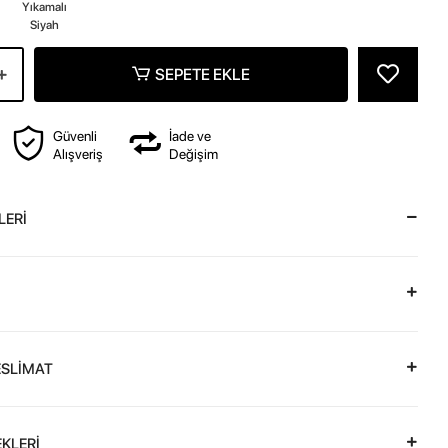
z
Yıkamalı
Siyah
SEPETE EKLE
Güvenli
İade ve
Alışveriş
Değişim
LERİ
ESLİMAT
KLERİ