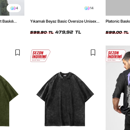
4
14
t Baskılı
Yıkamalı Beyaz Basic Oversize Unisex
Platonic Bask
Tshirt
Tshirt
479,92 TL
599,90 TL
599,00 TL