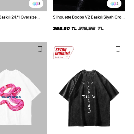
8
2
Baskılı 24/1 Oversize
Silhouette Boobs V2 Baskılı Siyah Crop
Tshirt
Top
319,92 TL
399,90 TL