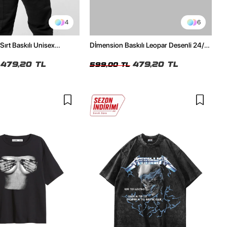
4
6
Sırt Baskılı Unisex
Dİmension Baskılı Leopar Desenli 24/1
h Tshirt
Oversize Unisex Beyaz Tshirt
479,20 TL
479,20 TL
599,00 TL