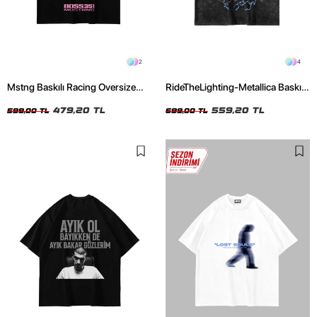
2
4
Mstng Baskılı Racing Oversize
RideTheLighting-Metallica Baskılı
Unisex Siyah Tshirt
Oversize Yıkamalı Siyah Unisex
479,20 TL
Tshirt
559,20 TL
599,00 TL
699,00 TL