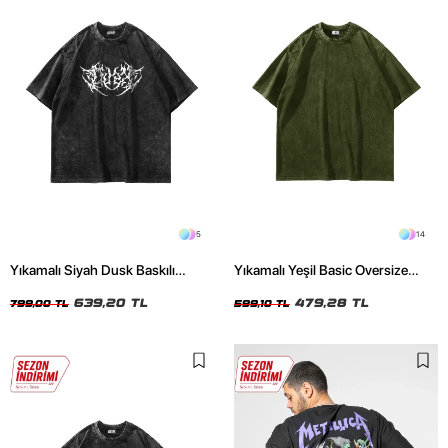
5
14
Yıkamalı Siyah Dusk Baskılı
Yıkamalı Yeşil Basic Oversize
Oversize Unisex Tshirt
Unisex Tshirt
639,20 TL
479,28 TL
799,00 TL
599,10 TL