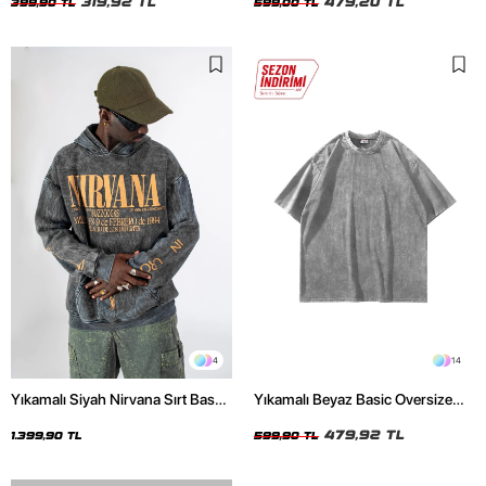
319,92 TL
479,20 TL
399,90 TL
599,00 TL
4
14
Yıkamalı Siyah Nirvana Sırt Baskılı
Yıkamalı Beyaz Basic Oversize
Unisex Oversize Hoodie
Unisex Tshirt
479,92 TL
1.399,90 TL
599,90 TL