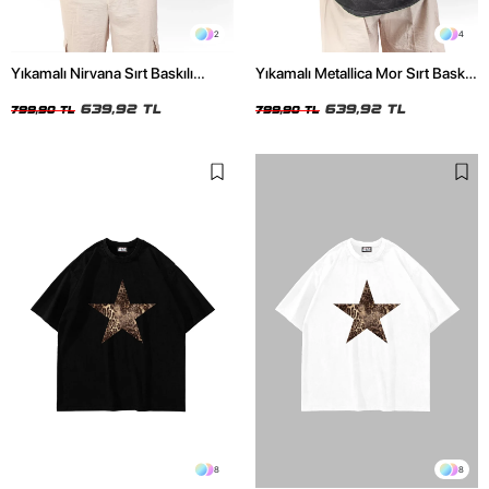
2
4
Yıkamalı Nirvana Sırt Baskılı
Yıkamalı Metallica Mor Sırt Baskılı
Unisex Oversize Tshirt
Siyah Unisex Oversize Tshirt
639,92 TL
639,92 TL
799,90 TL
799,90 TL
8
8