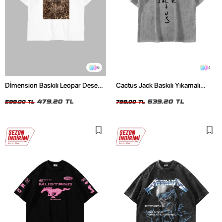
6
4
Dİmension Baskılı Leopar Desenli
Cactus Jack Baskılı Yıkamalı
24/1 Oversize Unisex Beyaz
Beyaz Unisex Oversize Tshirt
Tshirt
479,20 TL
639,20 TL
599,00 TL
799,00 TL