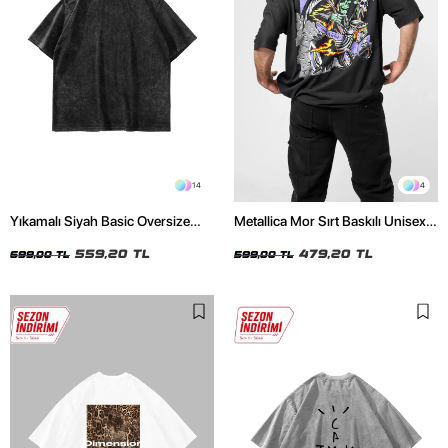
14
4
Yıkamalı Siyah Basic Oversize
Metallica Mor Sırt Baskılı Unisex
Unisex Tshirt
Oversize Siyah Tshirt
559,20 TL
479,20 TL
699,00 TL
599,00 TL