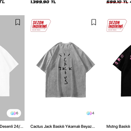
TL
1.399,90 TL
599,10 TL
6
4
Desenli 24/1
Cactus Jack Baskılı Yıkamalı Beyaz
Mstng Baskılı