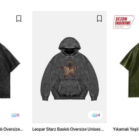
5
4
lı Oversize
Leopar Starz Baskılı Oversize Unisex
Yıkamalı Yeşi
Premium Yıkamalı Siyah Hoodie
Tshirt