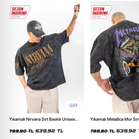
2
Yıkamalı Nirvana Sırt Baskılı Unisex
Yıkamalı Metallica Mor Sırt
Oversize Tshirt
Unisex Oversize Tshirt
639,92 TL
639,92 
799,90 TL
799,90 TL