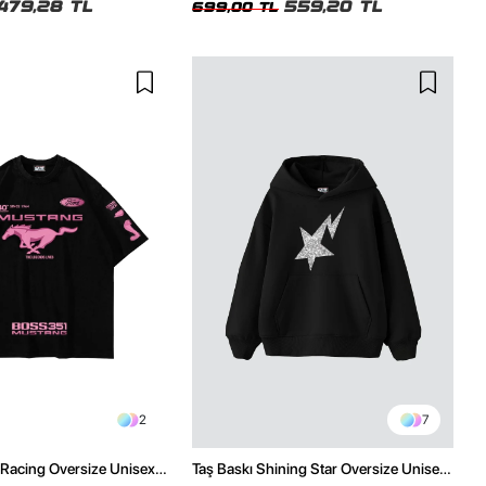
479,28 TL
559,20 TL
699,00 TL
2
7
 Racing Oversize Unisex
Taş Baskı Shining Star Oversize Unisex