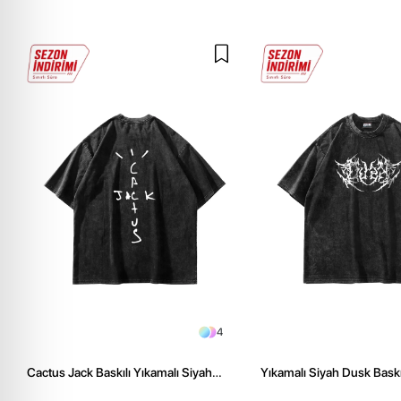
4
Cactus Jack Baskılı Yıkamalı Siyah
Yıkamalı Siyah Dusk Baskı
Unisex Oversize Tshirt
Unisex Tshirt