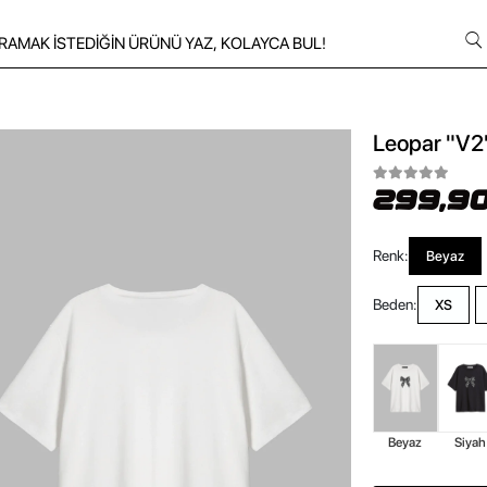
Leopar "V2"
299,90
Renk:
Beyaz
Beden:
XS
Beyaz
Siyah