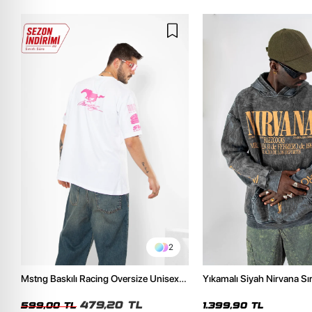
2
Mstng Baskılı Racing Oversize Unisex
Yıkamalı Siyah Nirvana Sır
Beyaz Tshirt
Unisex Oversize Hoodie
479,20 TL
599,00 TL
1.399,90 TL