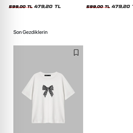
Oversize Siyah Tshirt
Oversize Unisex Beyaz Tsh
479,20 TL
479,20 
599,00 TL
599,00 TL
Son Gezdiklerin