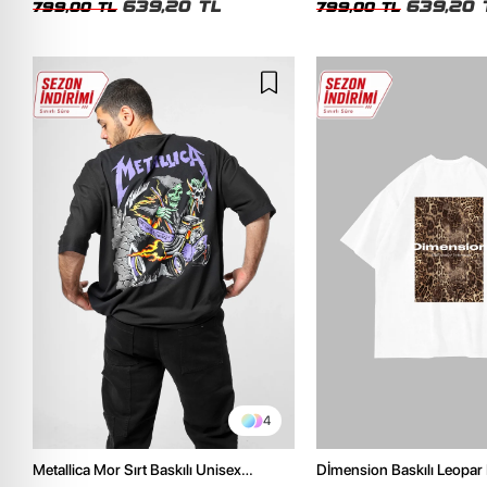
639,20 TL
639,20 
799,00 TL
799,00 TL
4
Metallica Mor Sırt Baskılı Unisex
Dİmension Baskılı Leopar 