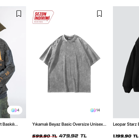
4
14
t Baskılı
Yıkamalı Beyaz Basic Oversize Unisex
Leopar Starz 
Tshirt
Premium Siya
479,92 TL
599,90 TL
1.199,90 TL