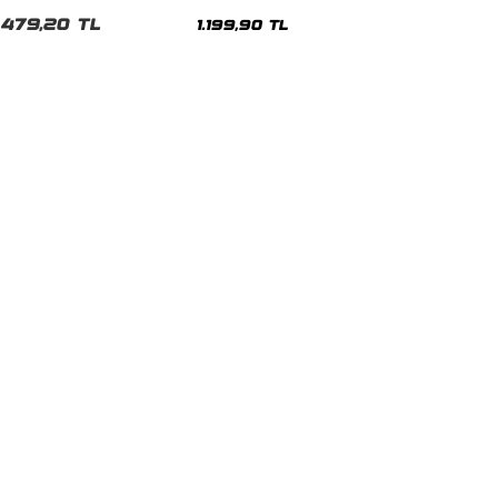
Premium Siyah Hoodie
479,20 TL
1.199,90 TL