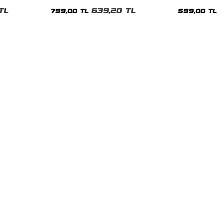
irt
Unisex Oversize Tshirt
Siyah Tshirt
TL
639,20 TL
799,00 TL
599,00 TL