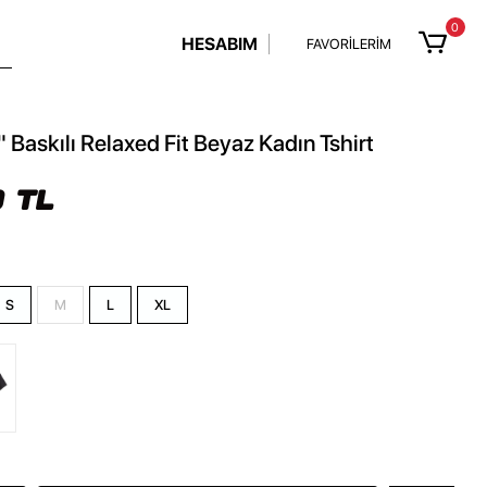
0
HESABIM
FAVORİLERİM
 Baskılı Relaxed Fit Beyaz Kadın Tshirt
 TL
S
M
L
XL