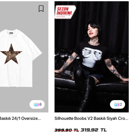
8
2
Baskılı 24/1 Oversize
Silhouette Boobs V2 Baskılı Siyah Crop
Tshirt
Top
319,92 TL
399,90 TL