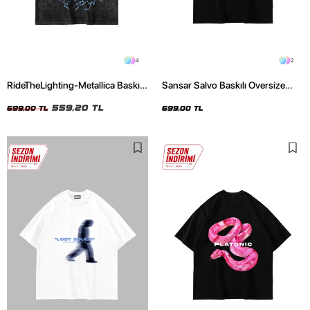
4
2
RideTheLighting-Metallica Baskılı
Sansar Salvo Baskılı Oversize
Oversize Yıkamalı Siyah Unisex
Unisex Siyah Tshirt
Tshirt
559,20 TL
699,00 TL
699,00 TL