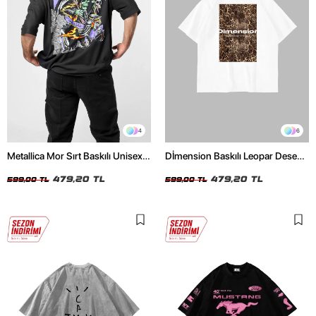
4
6
Metallica Mor Sırt Baskılı Unisex
Dİmension Baskılı Leopar Desenli
Oversize Siyah Tshirt
24/1 Oversize Unisex Beyaz
479,20 TL
Tshirt
479,20 TL
599,00 TL
599,00 TL