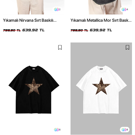
2
4
Yıkamalı Nirvana Sırt Baskılı
Yıkamalı Metallica Mor Sırt Baskılı
Unisex Oversize Tshirt
Siyah Unisex Oversize Tshirt
639,92 TL
639,92 TL
799,90 TL
799,90 TL
8
8