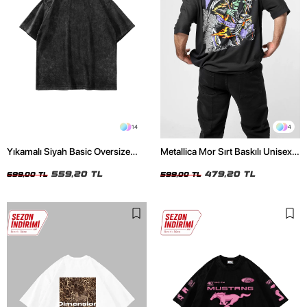
14
4
Yıkamalı Siyah Basic Oversize
Metallica Mor Sırt Baskılı Unisex
Unisex Tshirt
Oversize Siyah Tshirt
559,20 TL
479,20 TL
699,00 TL
599,00 TL