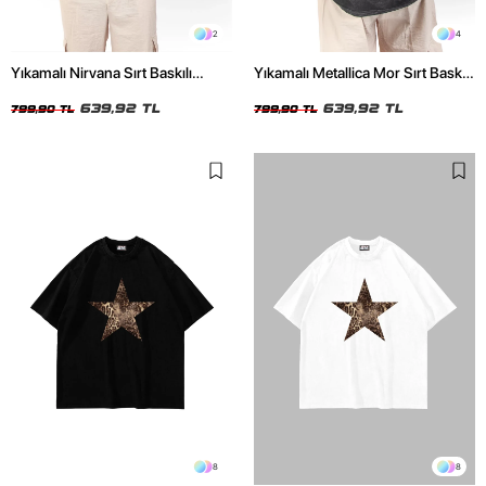
2
4
Yıkamalı Nirvana Sırt Baskılı
Yıkamalı Metallica Mor Sırt Baskılı
Unisex Oversize Tshirt
Siyah Unisex Oversize Tshirt
639,92 TL
639,92 TL
799,90 TL
799,90 TL
8
8