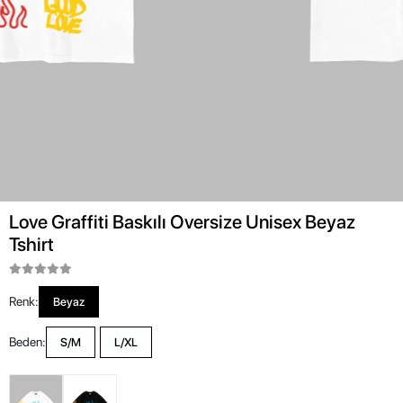
Love Graffiti Baskılı Oversize Unisex Beyaz
Tshirt
Renk:
Beyaz
Beden:
S/M
L/XL