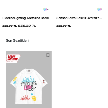
4
2
RideTheLighting-Metallica Baskılı
Sansar Salvo Baskılı Oversize
Oversize Yıkamalı Siyah Unisex
Unisex Siyah Tshirt
Tshirt
559,20 TL
699,00 TL
699,00 TL
Son Gezdiklerin