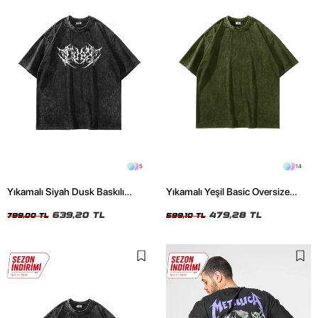
5
14
Yıkamalı Siyah Dusk Baskılı
Yıkamalı Yeşil Basic Oversize
Oversize Unisex Tshirt
Unisex Tshirt
639,20 TL
479,28 TL
799,00 TL
599,10 TL