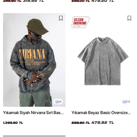
319,92 TL
479,20 TL
399,90 TL
599,00 TL
4
14
Yıkamalı Siyah Nirvana Sırt Baskılı
Yıkamalı Beyaz Basic Oversize
Unisex Oversize Hoodie
Unisex Tshirt
479,92 TL
1.399,90 TL
599,90 TL