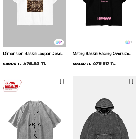
6
2
Dİmension Baskılı Leopar Desenli
Mstng Baskılı Racing Oversize
24/1 Oversize Unisex Beyaz
Unisex Siyah Tshirt
Tshirt
479,20 TL
479,20 TL
599,00 TL
599,00 TL