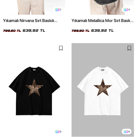
2
4
Yıkamalı Nirvana Sırt Baskılı
Yıkamalı Metallica Mor Sırt Baskılı
Unisex Oversize Tshirt
Siyah Unisex Oversize Tshirt
639,92 TL
639,92 TL
799,90 TL
799,90 TL
8
8