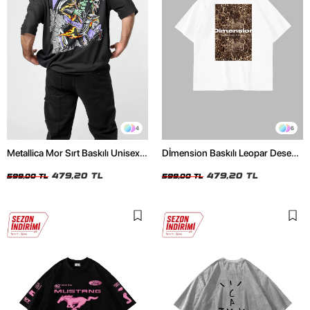
4
6
Metallica Mor Sırt Baskılı Unisex
Dİmension Baskılı Leopar Desenli
Oversize Siyah Tshirt
24/1 Oversize Unisex Beyaz
479,20 TL
Tshirt
479,20 TL
599,00 TL
599,00 TL