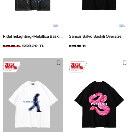
4
2
RideTheLighting-Metallica Baskılı
Sansar Salvo Baskılı Oversize
Oversize Yıkamalı Siyah Unisex
Unisex Siyah Tshirt
Tshirt
559,20 TL
699,00 TL
699,00 TL