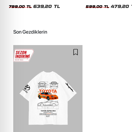
Unisex Oversize Tshirt
Siyah Tshirt
639,20 TL
479,20 
799,00 TL
599,00 TL
Son Gezdiklerin