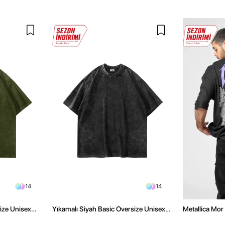
14
14
size Unisex
Yıkamalı Siyah Basic Oversize Unisex
Metallica Mor 
Tshirt
Oversize Siya