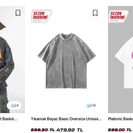
4
14
t Baskılı
Yıkamalı Beyaz Basic Oversize Unisex
Platonic Bask
Tshirt
Tshirt
479,92 TL
599,90 TL
599,00 TL