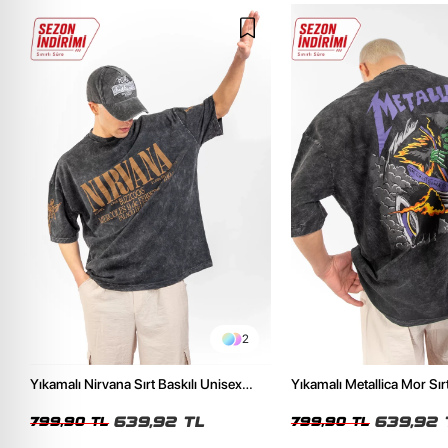
2
Yıkamalı Nirvana Sırt Baskılı Unisex
Yıkamalı Metallica Mor Sırt
Oversize Tshirt
Unisex Oversize Tshirt
639,92 TL
639,92 
799,90 TL
799,90 TL