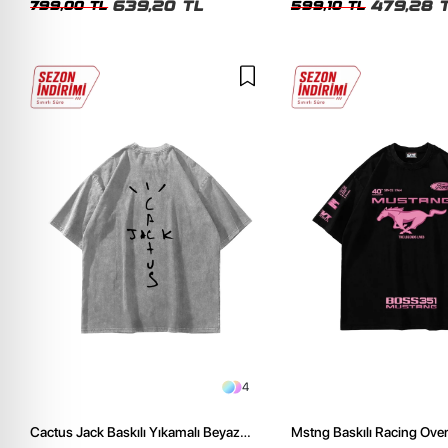
639,20 TL
479,28 
799,00 TL
599,10 TL
4
Cactus Jack Baskılı Yıkamalı Beyaz
Mstng Baskılı Racing Ove