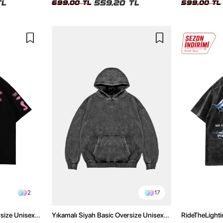
TL
559,20 TL
699,00 TL
599,00 TL
2
17
rsize Unisex
Yıkamalı Siyah Basic Oversize Unisex
RideTheLighti