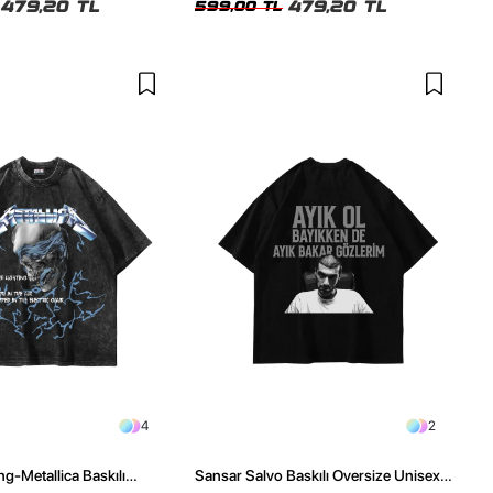
479,20 TL
479,20 TL
599,00 TL
4
2
ng-Metallica Baskılı
Sansar Salvo Baskılı Oversize Unisex