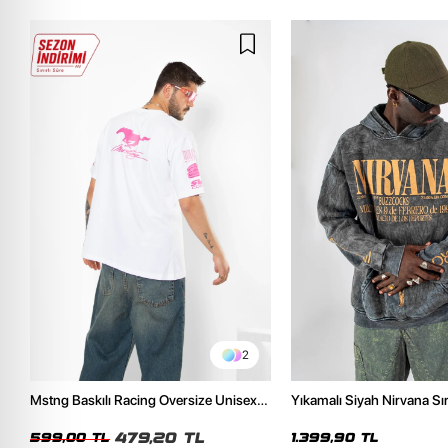
2
Mstng Baskılı Racing Oversize Unisex
Yıkamalı Siyah Nirvana Sır
Beyaz Tshirt
Unisex Oversize Hoodie
479,20 TL
599,00 TL
1.399,90 TL