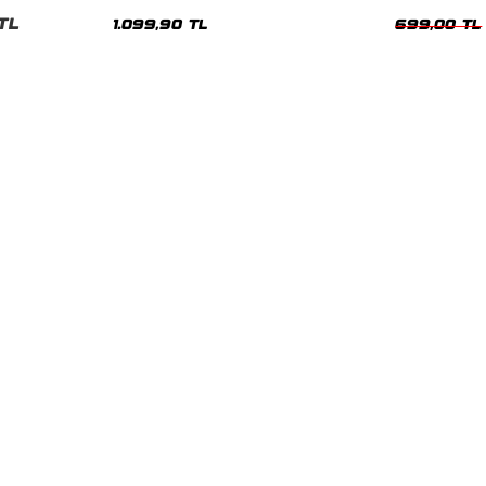
Hoodie
Oversize Yıka
TL
1.099,90 TL
699,00 TL