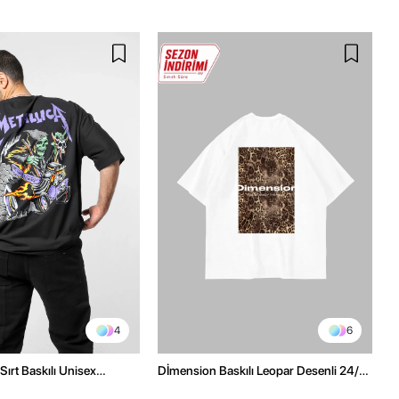
4
6
Sırt Baskılı Unisex
Dİmension Baskılı Leopar Desenli 24/1
h Tshirt
Oversize Unisex Beyaz Tshirt