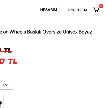
0
HESABIM
FAVORİLERİM
 on Wheels Baskılı Oversize Unisex Beyaz
 TL
0 TL
L/XL