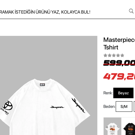
Masterpiece
Tshirt
599,00
479,2
Renk:
Beyaz
Beden:
S/M