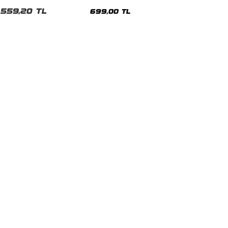
malı Siyah Unisex Tshirt
Siyah Tshirt
559,20 TL
699,00 TL