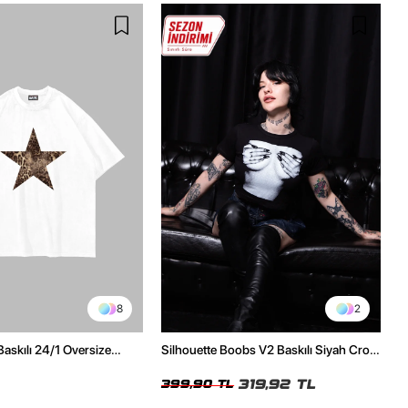
8
2
Baskılı 24/1 Oversize
Silhouette Boobs V2 Baskılı Siyah Crop
Tshirt
Top
319,92 TL
399,90 TL