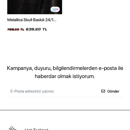
6
Metallica Skull Baskılı 24/1
Oversize Unisex Yıkamalı Siyah
Tshirt
639,20 TL
799,00 TL
Kampanya, duyuru, bilgilendirmelerden e-posta ile
haberdar olmak istiyorum.
Gönder