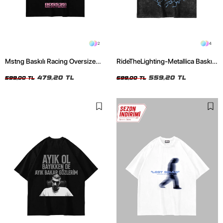
2
4
Mstng Baskılı Racing Oversize
RideTheLighting-Metallica Baskılı
Unisex Siyah Tshirt
Oversize Yıkamalı Siyah Unisex
479,20 TL
Tshirt
559,20 TL
599,00 TL
699,00 TL