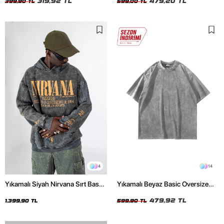
319,92 TL
479,20 TL
399,90 TL
599,00 TL
4
14
Yıkamalı Siyah Nirvana Sırt Baskılı
Yıkamalı Beyaz Basic Oversize
Unisex Oversize Hoodie
Unisex Tshirt
479,92 TL
1.399,90 TL
599,90 TL