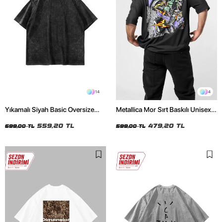
14
4
Yıkamalı Siyah Basic Oversize
Metallica Mor Sırt Baskılı Unisex
Unisex Tshirt
Oversize Siyah Tshirt
559,20 TL
479,20 TL
699,00 TL
599,00 TL