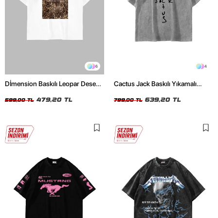
6
4
Dİmension Baskılı Leopar Desenli
Cactus Jack Baskılı Yıkamalı
24/1 Oversize Unisex Beyaz
Beyaz Unisex Oversize Tshirt
Tshirt
479,20 TL
639,20 TL
599,00 TL
799,00 TL