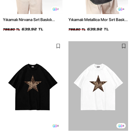
2
4
Yıkamalı Nirvana Sırt Baskılı
Yıkamalı Metallica Mor Sırt Baskılı
Unisex Oversize Tshirt
Siyah Unisex Oversize Tshirt
639,92 TL
639,92 TL
799,90 TL
799,90 TL
8
8