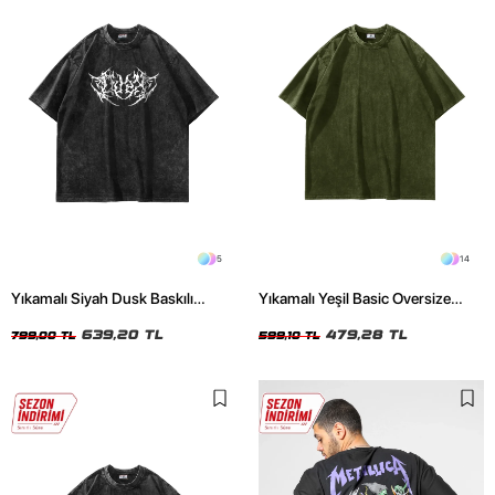
5
14
Yıkamalı Siyah Dusk Baskılı
Yıkamalı Yeşil Basic Oversize
Oversize Unisex Tshirt
Unisex Tshirt
639,20 TL
479,28 TL
799,00 TL
599,10 TL