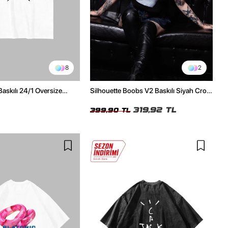
8
2
Baskılı 24/1 Oversize
Silhouette Boobs V2 Baskılı Siyah Crop
Tshirt
Top
319,92 TL
399,90 TL