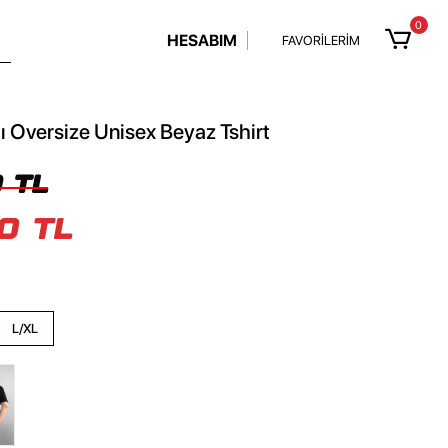
0
HESABIM
FAVORİLERİM
ı Oversize Unisex Beyaz Tshirt
 TL
0 TL
L/XL