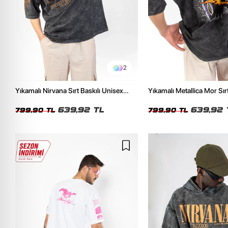
2
Yıkamalı Nirvana Sırt Baskılı Unisex
Yıkamalı Metallica Mor Sırt
Oversize Tshirt
Unisex Oversize Tshirt
639,92 TL
639,92 
799,90 TL
799,90 TL