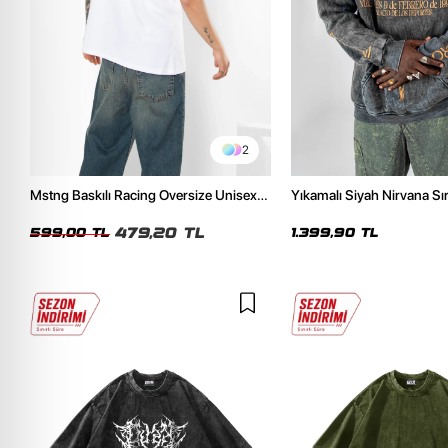
2
Mstng Baskılı Racing Oversize Unisex
Yıkamalı Siyah Nirvana Sır
Beyaz Tshirt
Unisex Oversize Hoodie
479,20 TL
599,00 TL
1.399,90 TL