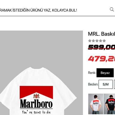
MRL. Baskıl
599,00
479,2
Renk:
Beyaz
Beden:
S/M