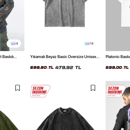
4
14
t Baskılı
Yıkamalı Beyaz Basic Oversize Unisex
Platonic Bask
Tshirt
Tshirt
479,92 TL
599,90 TL
599,00 TL