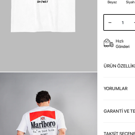
Beyaz
Siyah
Hızlı
Gönderi
ÜRÜN ÖZELLİK
YORUMLAR
GARANTİ VE T
TAKSİT SEÇENE