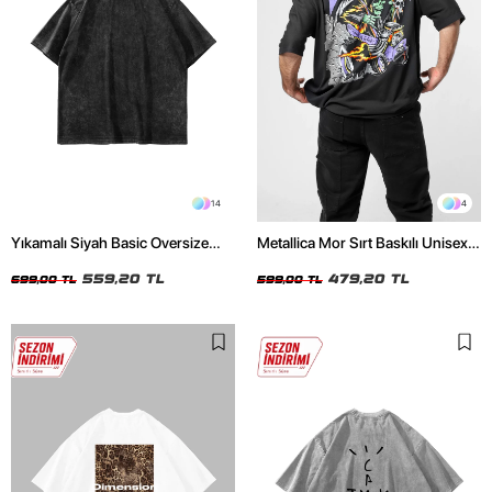
14
4
Yıkamalı Siyah Basic Oversize
Metallica Mor Sırt Baskılı Unisex
Unisex Tshirt
Oversize Siyah Tshirt
559,20 TL
479,20 TL
699,00 TL
599,00 TL