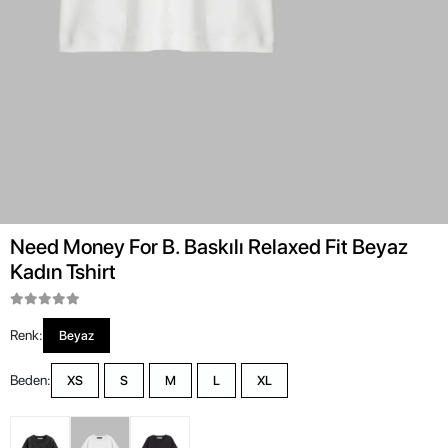
Need Money For B. Baskılı Relaxed Fit Beyaz
Kadın Tshirt
Renk:
Beyaz
Beden:
XS
S
M
L
XL