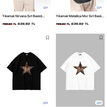
2
4
Yıkamalı Nirvana Sırt Baskılı
Yıkamalı Metallica Mor Sırt Baskılı
Unisex Oversize Tshirt
Siyah Unisex Oversize Tshirt
639,92 TL
639,92 TL
799,90 TL
799,90 TL
8
8