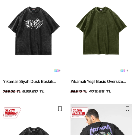
5
14
Yıkamalı Siyah Dusk Baskılı
Yıkamalı Yeşil Basic Oversize
Oversize Unisex Tshirt
Unisex Tshirt
639,20 TL
479,28 TL
799,00 TL
599,10 TL