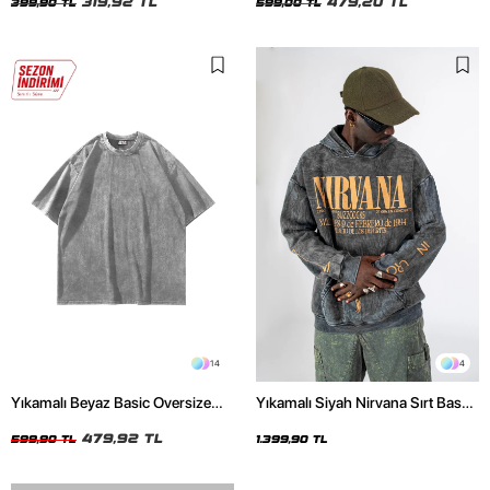
319,92 TL
479,20 TL
399,90 TL
599,00 TL
14
4
Yıkamalı Beyaz Basic Oversize
Yıkamalı Siyah Nirvana Sırt Baskılı
Unisex Tshirt
Unisex Oversize Hoodie
479,92 TL
599,90 TL
1.399,90 TL