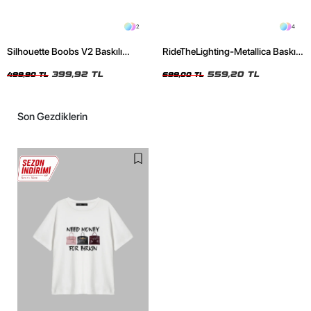
2
4
Silhouette Boobs V2 Baskılı
RideTheLighting-Metallica Baskılı
Relaxed Fit Siyah Kadın Tshirt
Oversize Yıkamalı Siyah Unisex
399,92 TL
Tshirt
559,20 TL
499,90 TL
699,00 TL
Son Gezdiklerin