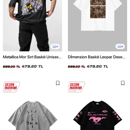
4
6
Metallica Mor Sırt Baskılı Unisex
Dİmension Baskılı Leopar Desenli
Oversize Siyah Tshirt
24/1 Oversize Unisex Beyaz
479,20 TL
Tshirt
479,20 TL
599,00 TL
599,00 TL