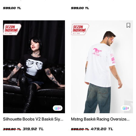
Oversize Unisex Siyah Tshirt
Oversize Unisex Beyaz Tshirt
599,00 TL
599,00 TL
2
2
Silhouette Boobs V2 Baskılı Siyah
Mstng Baskılı Racing Oversize
Crop Top
Unisex Beyaz Tshirt
319,92 TL
479,20 TL
399,90 TL
599,00 TL