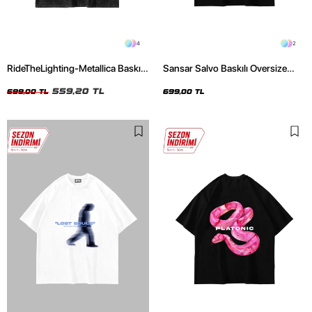
4
2
RideTheLighting-Metallica Baskılı
Sansar Salvo Baskılı Oversize
Oversize Yıkamalı Siyah Unisex
Unisex Siyah Tshirt
Tshirt
559,20 TL
699,00 TL
699,00 TL