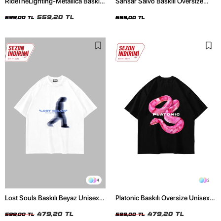
RideTheLighting-Metallica Baskılı
Sansar Salvo Baskılı Oversize
Oversize Yıkamalı Siyah Unisex
Unisex Siyah Tshirt
Tshirt
559,20 TL
699,00 TL
699,00 TL
4
2
Lost Souls Baskılı Beyaz Unisex
Platonic Baskılı Oversize Unisex
Oversize Tshirt
Siyah Tshirt
479,20 TL
479,20 TL
599,00 TL
599,00 TL