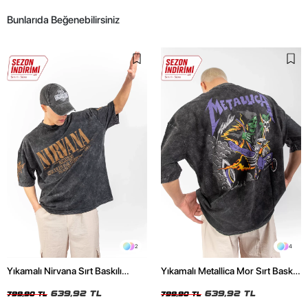
Bunlarıda Beğenebilirsiniz
2
4
Yıkamalı Nirvana Sırt Baskılı
Yıkamalı Metallica Mor Sırt Baskılı
Unisex Oversize Tshirt
Siyah Unisex Oversize Tshirt
639,92 TL
639,92 TL
799,90 TL
799,90 TL