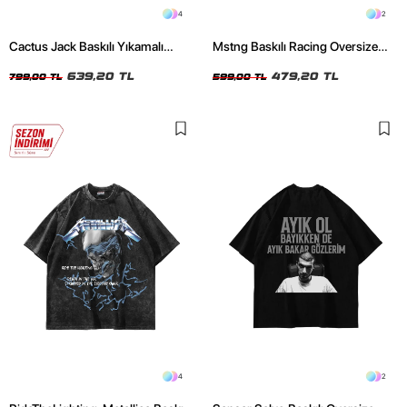
4
2
Cactus Jack Baskılı Yıkamalı
Mstng Baskılı Racing Oversize
Beyaz Unisex Oversize Tshirt
Unisex Siyah Tshirt
639,20 TL
479,20 TL
799,00 TL
599,00 TL
4
2