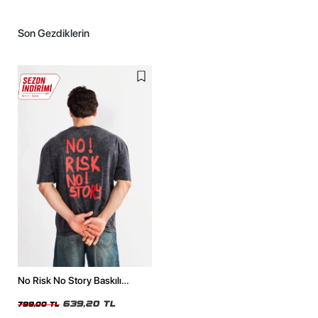
Son Gezdiklerin
No Risk No Story Baskılı
Oversize Unisex Yıkamalı Siyah
Tshirt
639,20 TL
799,00 TL