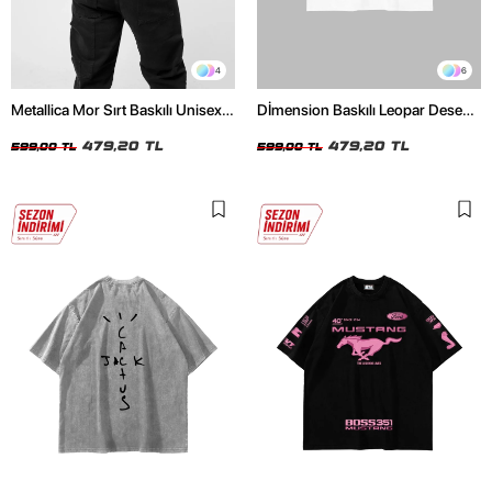
4
6
Metallica Mor Sırt Baskılı Unisex
Dİmension Baskılı Leopar Desenli
Oversize Siyah Tshirt
24/1 Oversize Unisex Beyaz
479,20 TL
Tshirt
479,20 TL
599,00 TL
599,00 TL