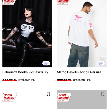
2
2
Silhouette Boobs V2 Baskılı Siyah
Mstng Baskılı Racing Oversize
Crop Top
Unisex Beyaz Tshirt
319,92 TL
479,20 TL
399,90 TL
599,00 TL