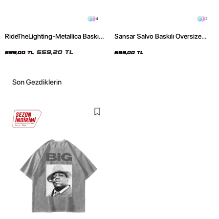
4
2
RideTheLighting-Metallica Baskılı
Sansar Salvo Baskılı Oversize
Oversize Yıkamalı Siyah Unisex
Unisex Siyah Tshirt
Tshirt
559,20 TL
699,00 TL
699,00 TL
Son Gezdiklerin