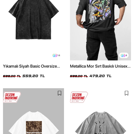
14
4
Yıkamalı Siyah Basic Oversize
Metallica Mor Sırt Baskılı Unisex
Unisex Tshirt
Oversize Siyah Tshirt
559,20 TL
479,20 TL
699,00 TL
599,00 TL