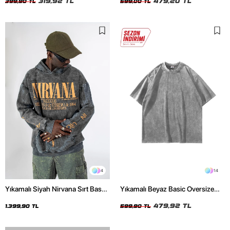
319,92 TL
479,20 TL
399,90 TL
599,00 TL
4
14
Yıkamalı Siyah Nirvana Sırt Baskılı
Yıkamalı Beyaz Basic Oversize
Unisex Oversize Hoodie
Unisex Tshirt
479,92 TL
1.399,90 TL
599,90 TL