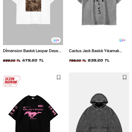
6
4
Dİmension Baskılı Leopar Desenli
Cactus Jack Baskılı Yıkamalı
24/1 Oversize Unisex Beyaz
Beyaz Unisex Oversize Tshirt
Tshirt
479,20 TL
639,20 TL
599,00 TL
799,00 TL