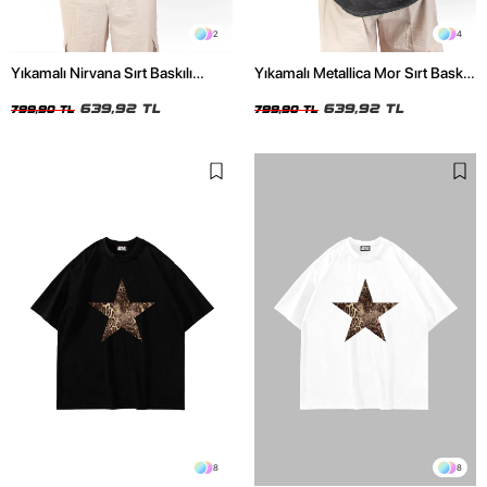
2
4
Yıkamalı Nirvana Sırt Baskılı
Yıkamalı Metallica Mor Sırt Baskılı
Unisex Oversize Tshirt
Siyah Unisex Oversize Tshirt
639,92 TL
639,92 TL
799,90 TL
799,90 TL
8
8