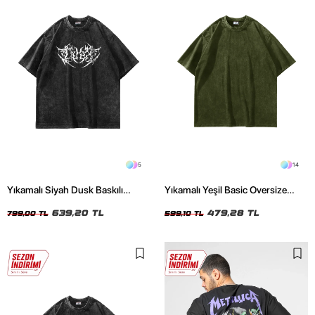
5
14
Yıkamalı Siyah Dusk Baskılı
Yıkamalı Yeşil Basic Oversize
Oversize Unisex Tshirt
Unisex Tshirt
639,20 TL
479,28 TL
799,00 TL
599,10 TL