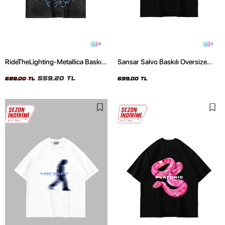
4
2
RideTheLighting-Metallica Baskılı
Sansar Salvo Baskılı Oversize
Oversize Yıkamalı Siyah Unisex
Unisex Siyah Tshirt
Tshirt
559,20 TL
699,00 TL
699,00 TL