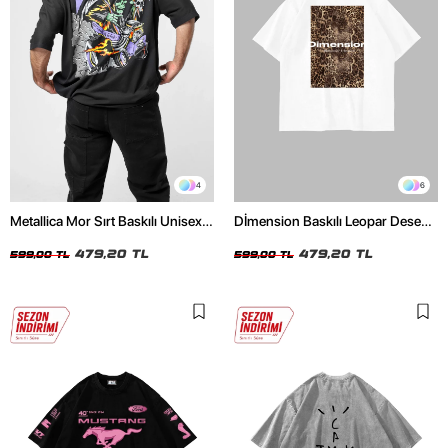
4
6
Metallica Mor Sırt Baskılı Unisex
Dİmension Baskılı Leopar Desenli
Oversize Siyah Tshirt
24/1 Oversize Unisex Beyaz
479,20 TL
Tshirt
479,20 TL
599,00 TL
599,00 TL