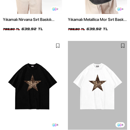
2
4
Yıkamalı Nirvana Sırt Baskılı
Yıkamalı Metallica Mor Sırt Baskılı
Unisex Oversize Tshirt
Siyah Unisex Oversize Tshirt
639,92 TL
639,92 TL
799,90 TL
799,90 TL
8
8