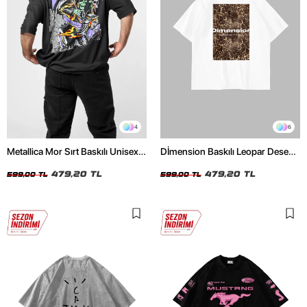
4
6
Metallica Mor Sırt Baskılı Unisex
Dİmension Baskılı Leopar Desenli
Oversize Siyah Tshirt
24/1 Oversize Unisex Beyaz
479,20 TL
Tshirt
479,20 TL
599,00 TL
599,00 TL