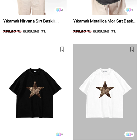
2
4
Yıkamalı Nirvana Sırt Baskılı
Yıkamalı Metallica Mor Sırt Baskılı
Unisex Oversize Tshirt
Siyah Unisex Oversize Tshirt
639,92 TL
639,92 TL
799,90 TL
799,90 TL
8
8