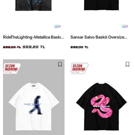
4
2
RideTheLighting-Metallica Baskılı
Sansar Salvo Baskılı Oversize
Oversize Yıkamalı Siyah Unisex
Unisex Siyah Tshirt
Tshirt
559,20 TL
699,00 TL
699,00 TL