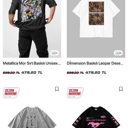
4
6
Metallica Mor Sırt Baskılı Unisex
Dİmension Baskılı Leopar Desenli
Oversize Siyah Tshirt
24/1 Oversize Unisex Beyaz
479,20 TL
Tshirt
479,20 TL
599,00 TL
599,00 TL