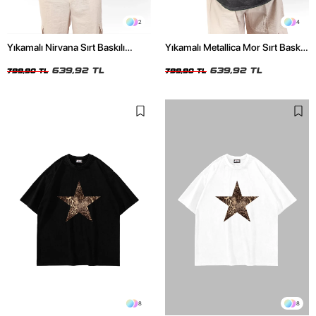
2
4
Yıkamalı Nirvana Sırt Baskılı
Yıkamalı Metallica Mor Sırt Baskılı
Unisex Oversize Tshirt
Siyah Unisex Oversize Tshirt
639,92 TL
639,92 TL
799,90 TL
799,90 TL
8
8