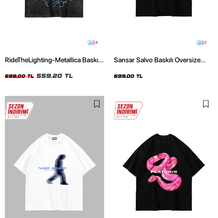
4
2
RideTheLighting-Metallica Baskılı
Sansar Salvo Baskılı Oversize
Oversize Yıkamalı Siyah Unisex
Unisex Siyah Tshirt
Tshirt
559,20 TL
699,00 TL
699,00 TL