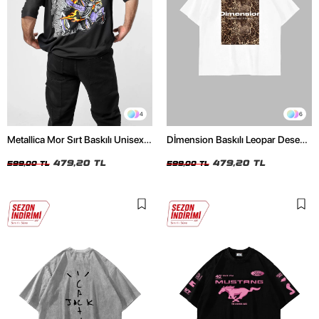
4
6
Metallica Mor Sırt Baskılı Unisex
Dİmension Baskılı Leopar Desenli
Oversize Siyah Tshirt
24/1 Oversize Unisex Beyaz
479,20 TL
Tshirt
479,20 TL
599,00 TL
599,00 TL