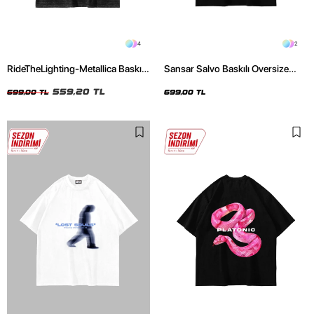
4
2
RideTheLighting-Metallica Baskılı
Sansar Salvo Baskılı Oversize
Oversize Yıkamalı Siyah Unisex
Unisex Siyah Tshirt
Tshirt
559,20 TL
699,00 TL
699,00 TL