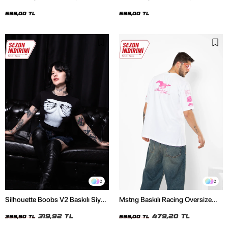
Oversize Unisex Siyah Tshirt
Oversize Unisex Beyaz Tshirt
599,00 TL
599,00 TL
2
2
Silhouette Boobs V2 Baskılı Siyah
Mstng Baskılı Racing Oversize
Crop Top
Unisex Beyaz Tshirt
319,92 TL
479,20 TL
399,90 TL
599,00 TL