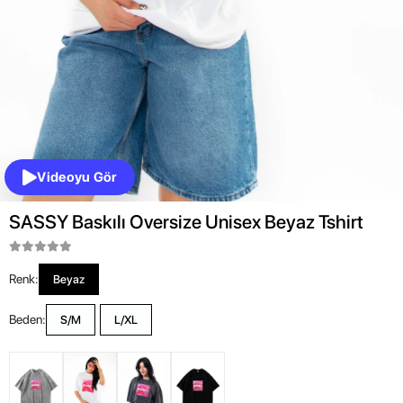
Videoyu Gör
SASSY Baskılı Oversize Unisex Beyaz Tshirt
Renk:
Beyaz
Beden:
S/M
L/XL