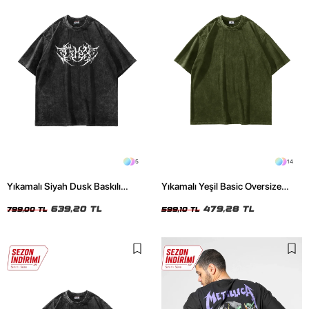
5
14
Yıkamalı Siyah Dusk Baskılı
Yıkamalı Yeşil Basic Oversize
Oversize Unisex Tshirt
Unisex Tshirt
639,20 TL
479,28 TL
799,00 TL
599,10 TL