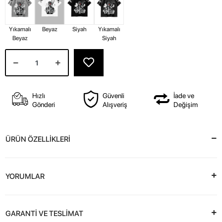
Yıkamalı
Beyaz
Siyah
Yıkamalı
Beyaz
Siyah
Hızlı
Güvenli
İade ve
Gönderi
Alışveriş
Değişim
ÜRÜN ÖZELLİKLERİ
YORUMLAR
GARANTİ VE TESLİMAT