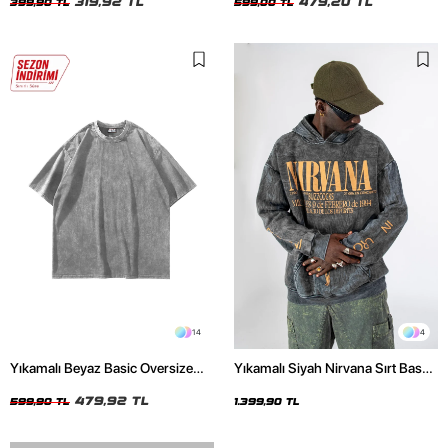
319,92 TL
479,20 TL
399,90 TL
599,00 TL
14
4
Yıkamalı Beyaz Basic Oversize
Yıkamalı Siyah Nirvana Sırt Baskılı
Unisex Tshirt
Unisex Oversize Hoodie
479,92 TL
599,90 TL
1.399,90 TL