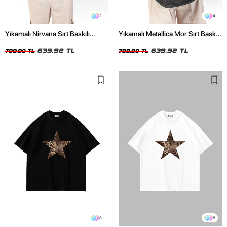
2
4
Yıkamalı Nirvana Sırt Baskılı
Yıkamalı Metallica Mor Sırt Baskılı
Unisex Oversize Tshirt
Siyah Unisex Oversize Tshirt
639,92 TL
639,92 TL
799,90 TL
799,90 TL
8
8