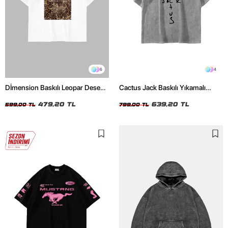
6
4
Dİmension Baskılı Leopar Desenli
Cactus Jack Baskılı Yıkamalı
24/1 Oversize Unisex Beyaz
Beyaz Unisex Oversize Tshirt
Tshirt
479,20 TL
639,20 TL
599,00 TL
799,00 TL