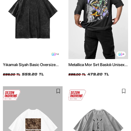
14
4
Yıkamalı Siyah Basic Oversize
Metallica Mor Sırt Baskılı Unisex
Unisex Tshirt
Oversize Siyah Tshirt
559,20 TL
479,20 TL
699,00 TL
599,00 TL