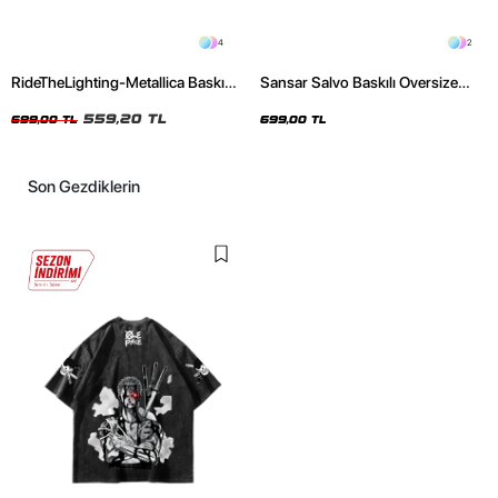
4
2
RideTheLighting-Metallica Baskılı
Sansar Salvo Baskılı Oversize
Oversize Yıkamalı Siyah Unisex
Unisex Siyah Tshirt
Tshirt
559,20 TL
699,00 TL
699,00 TL
Son Gezdiklerin