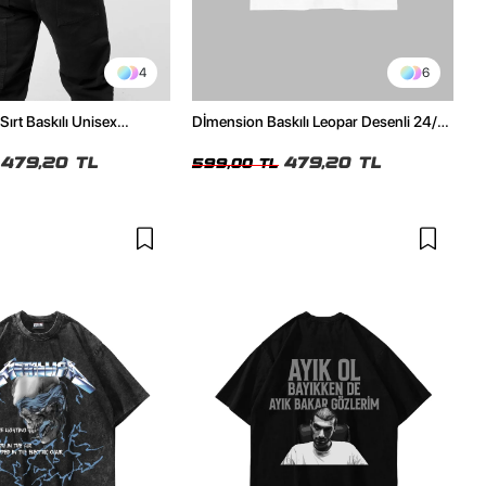
4
6
Sırt Baskılı Unisex
Dİmension Baskılı Leopar Desenli 24/1
h Tshirt
Oversize Unisex Beyaz Tshirt
479,20 TL
479,20 TL
599,00 TL