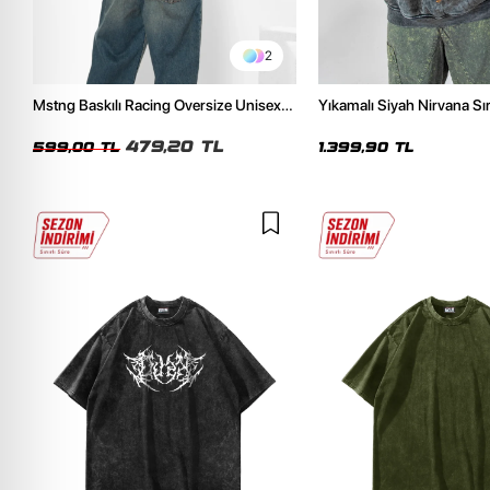
2
Mstng Baskılı Racing Oversize Unisex
Yıkamalı Siyah Nirvana Sır
Beyaz Tshirt
Unisex Oversize Hoodie
479,20 TL
599,00 TL
1.399,90 TL