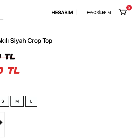
0
HESABIM
FAVORİLERİM
kılı Siyah Crop Top
 TL
0 TL
S
M
L