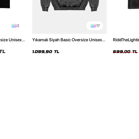
2
17
rsize Unisex
Yıkamalı Siyah Basic Oversize Unisex
RideTheLighti
Hoodie
Oversize Yıka
TL
1.099,90 TL
699,00 TL