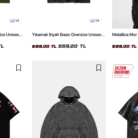
14
14
size Unisex
Yıkamalı Siyah Basic Oversize Unisex
Metallica Mor 
Tshirt
Oversize Siya
TL
559,20 TL
699,00 TL
599,00 TL