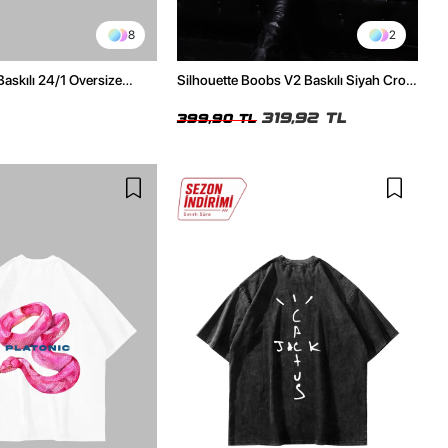
8
2
Baskılı 24/1 Oversize
Silhouette Boobs V2 Baskılı Siyah Crop
Tshirt
Top
319,92 TL
399,90 TL