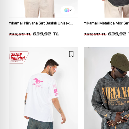
2
Yıkamalı Nirvana Sırt Baskılı Unisex
Yıkamalı Metallica Mor Sırt
Oversize Tshirt
Unisex Oversize Tshirt
639,92 TL
639,92 
799,90 TL
799,90 TL