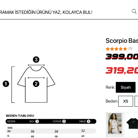
Scorpio Bas
(1)
399,00
319,2
Renk:
Siyah
Beden:
XS