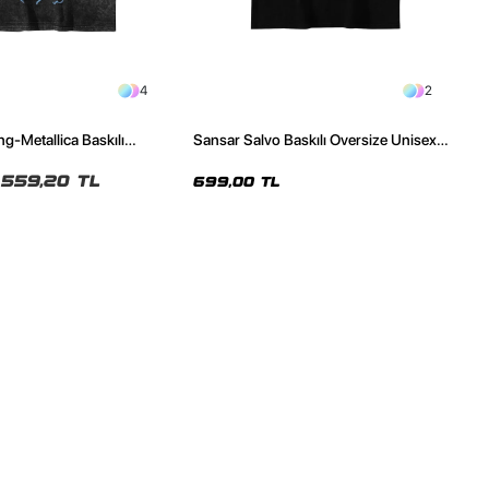
4
2
ng-Metallica Baskılı
Sansar Salvo Baskılı Oversize Unisex
malı Siyah Unisex Tshirt
Siyah Tshirt
559,20 TL
699,00 TL