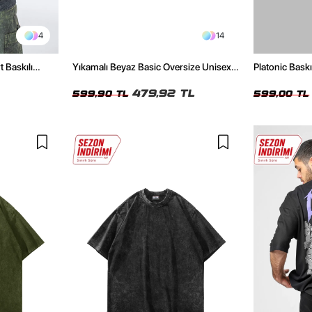
4
14
t Baskılı
Yıkamalı Beyaz Basic Oversize Unisex
Platonic Bask
Tshirt
Tshirt
479,92 TL
599,90 TL
599,00 TL