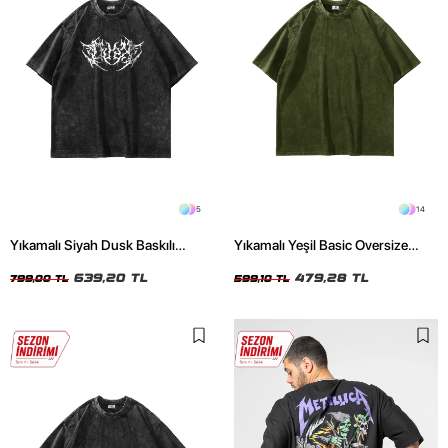
5
14
Yıkamalı Siyah Dusk Baskılı
Yıkamalı Yeşil Basic Oversize
Oversize Unisex Tshirt
Unisex Tshirt
639,20 TL
479,28 TL
799,00 TL
599,10 TL