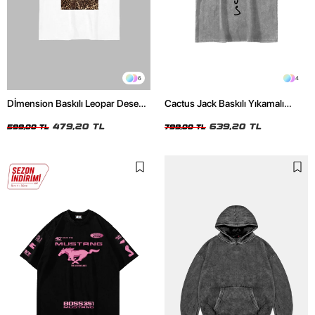
6
4
Dİmension Baskılı Leopar Desenli
Cactus Jack Baskılı Yıkamalı
24/1 Oversize Unisex Beyaz
Beyaz Unisex Oversize Tshirt
Tshirt
479,20 TL
639,20 TL
599,00 TL
799,00 TL