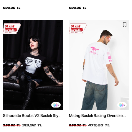
Oversize Unisex Siyah Tshirt
Oversize Unisex Beyaz Tshirt
599,00 TL
599,00 TL
2
2
Silhouette Boobs V2 Baskılı Siyah
Mstng Baskılı Racing Oversize
Crop Top
Unisex Beyaz Tshirt
319,92 TL
479,20 TL
399,90 TL
599,00 TL