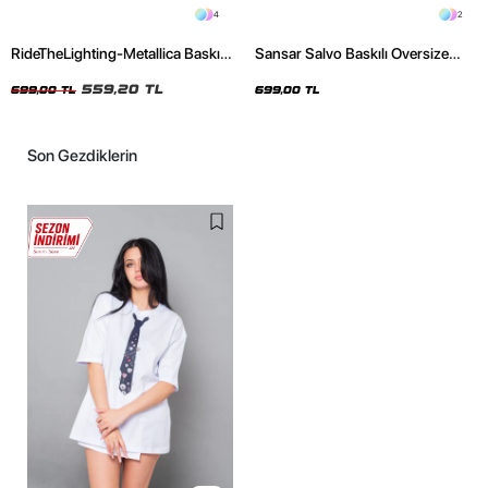
4
2
RideTheLighting-Metallica Baskılı
Sansar Salvo Baskılı Oversize
Oversize Yıkamalı Siyah Unisex
Unisex Siyah Tshirt
Tshirt
559,20 TL
699,00 TL
699,00 TL
Son Gezdiklerin