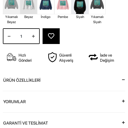
Yıkamalı
Beyaz
İndigo
Pembe
Siyah
Yıkamalı
Beyaz
Siyah
Hızlı
Güvenli
İade ve
Gönderi
Alışveriş
Değişim
ÜRÜN ÖZELLİKLERİ
YORUMLAR
GARANTİ VE TESLİMAT