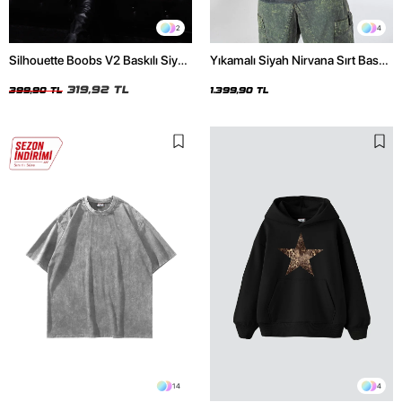
2
4
Silhouette Boobs V2 Baskılı Siyah
Yıkamalı Siyah Nirvana Sırt Baskılı
Crop Top
Unisex Oversize Hoodie
319,92 TL
399,90 TL
1.399,90 TL
14
4