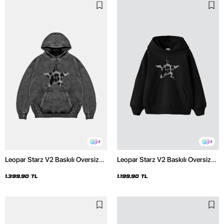
4
4
Leopar Starz V2 Baskılı Oversize
Leopar Starz V2 Baskılı Oversize
Unisex Premium Yıkamalı Siyah
Unisex Premium Siyah Hoodie
Hoodie
1.399,90 TL
1.199,90 TL