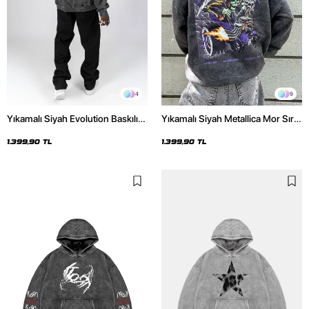
4
9
Yıkamalı Siyah Evolution Baskılı
Yıkamalı Siyah Metallica Mor Sırt
Oversize Unisex Kapüşonlu
Baskılı Oversize Kapüşonlu
Hoodie
Hoodie
1.399,90 TL
1.399,90 TL