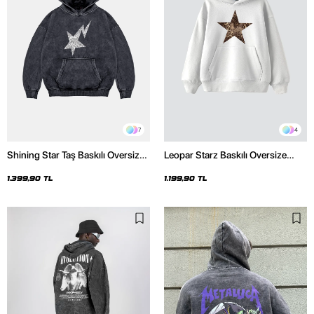
7
4
Shining Star Taş Baskılı Oversize
Leopar Starz Baskılı Oversize
Unisex Premium Yıkamalı Siyah
Unisex Premium Beyaz Hoodie
Hoodie
1.399,90 TL
1.199,90 TL