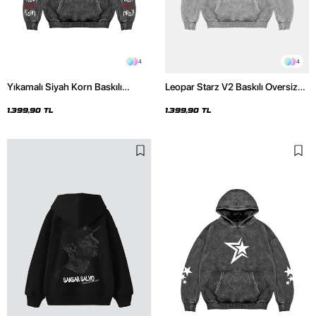
4
4
Yıkamalı Siyah Korn Baskılı
Leopar Starz V2 Baskılı Oversize
Oversize Unisex Hoodie
Unisex Premium Yıkamalı Beyaz
Hoodie
1.399,90 TL
1.399,90 TL