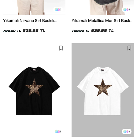
2
4
Yıkamalı Nirvana Sırt Baskılı
Yıkamalı Metallica Mor Sırt Baskılı
Unisex Oversize Tshirt
Siyah Unisex Oversize Tshirt
639,92 TL
639,92 TL
799,90 TL
799,90 TL
8
8