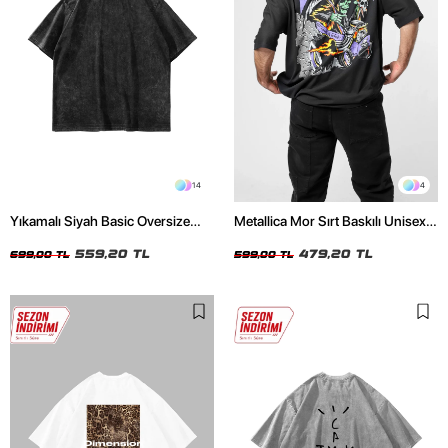
14
4
Yıkamalı Siyah Basic Oversize
Metallica Mor Sırt Baskılı Unisex
Unisex Tshirt
Oversize Siyah Tshirt
559,20 TL
479,20 TL
699,00 TL
599,00 TL