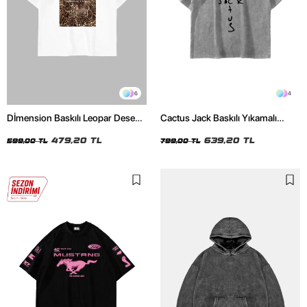
6
4
Dİmension Baskılı Leopar Desenli
Cactus Jack Baskılı Yıkamalı
24/1 Oversize Unisex Beyaz
Beyaz Unisex Oversize Tshirt
Tshirt
479,20 TL
639,20 TL
599,00 TL
799,00 TL