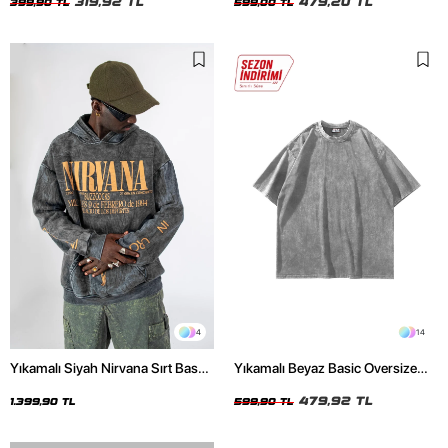
319,92 TL
479,20 TL
399,90 TL
599,00 TL
4
14
Yıkamalı Siyah Nirvana Sırt Baskılı
Yıkamalı Beyaz Basic Oversize
Unisex Oversize Hoodie
Unisex Tshirt
479,92 TL
1.399,90 TL
599,90 TL