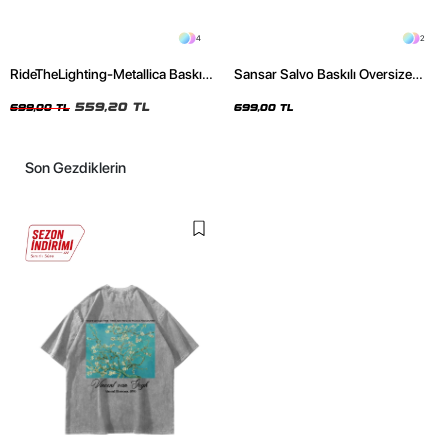
4
2
RideTheLighting-Metallica Baskılı
Sansar Salvo Baskılı Oversize
Oversize Yıkamalı Siyah Unisex
Unisex Siyah Tshirt
Tshirt
559,20 TL
699,00 TL
699,00 TL
Son Gezdiklerin