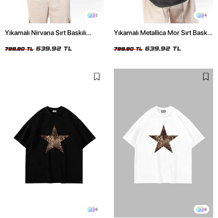
2
4
Yıkamalı Nirvana Sırt Baskılı
Yıkamalı Metallica Mor Sırt Baskılı
Unisex Oversize Tshirt
Siyah Unisex Oversize Tshirt
639,92 TL
639,92 TL
799,90 TL
799,90 TL
8
8