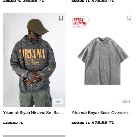
319,92 TL
479,20 TL
399,90 TL
599,00 TL
4
14
Yıkamalı Siyah Nirvana Sırt Baskılı
Yıkamalı Beyaz Basic Oversize
Unisex Oversize Hoodie
Unisex Tshirt
479,92 TL
1.399,90 TL
599,90 TL