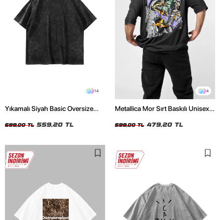
14
4
Yıkamalı Siyah Basic Oversize
Metallica Mor Sırt Baskılı Unisex
Unisex Tshirt
Oversize Siyah Tshirt
559,20 TL
479,20 TL
699,00 TL
599,00 TL