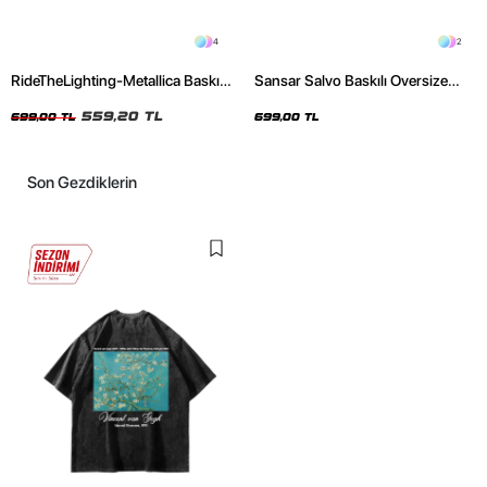
4
2
RideTheLighting-Metallica Baskılı
Sansar Salvo Baskılı Oversize
Oversize Yıkamalı Siyah Unisex
Unisex Siyah Tshirt
Tshirt
559,20 TL
699,00 TL
699,00 TL
Son Gezdiklerin