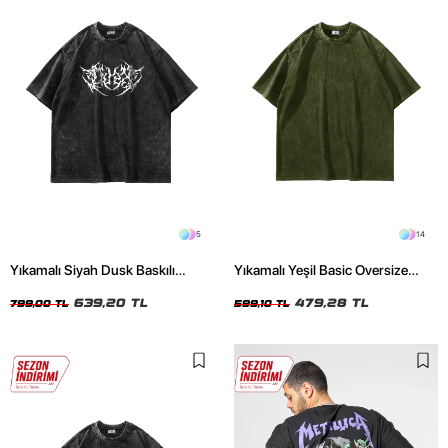
5
14
Yıkamalı Siyah Dusk Baskılı
Yıkamalı Yeşil Basic Oversize
Oversize Unisex Tshirt
Unisex Tshirt
639,20 TL
479,28 TL
799,00 TL
599,10 TL