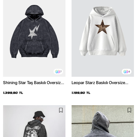
7
4
Shining Star Taş Baskılı Oversize
Leopar Starz Baskılı Oversize
Unisex Premium Yıkamalı Siyah
Unisex Premium Beyaz Hoodie
Hoodie
1.399,90 TL
1.199,90 TL