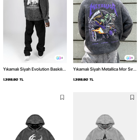
4
9
Yıkamalı Siyah Evolution Baskılı
Yıkamalı Siyah Metallica Mor Sırt
Oversize Unisex Kapüşonlu
Baskılı Oversize Kapüşonlu
Hoodie
Hoodie
1.399,90 TL
1.399,90 TL