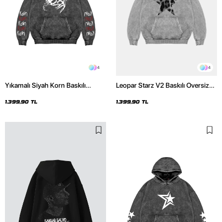
4
4
Yıkamalı Siyah Korn Baskılı
Leopar Starz V2 Baskılı Oversize
Oversize Unisex Hoodie
Unisex Premium Yıkamalı Beyaz
Hoodie
1.399,90 TL
1.399,90 TL