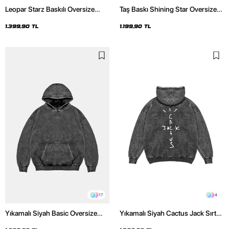
Leopar Starz Baskılı Oversize
Taş Baskı Shining Star Oversize
Unisex Premium Yıkamalı Siyah
Unisex Premium Siyah Hoodie
Hoodie
1.399,90 TL
1.199,90 TL
17
4
Yıkamalı Siyah Basic Oversize
Yıkamalı Siyah Cactus Jack Sırt
Unisex Hoodie
Baskılı Oversize Unisex Hoodie