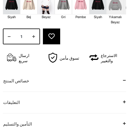
Siyah
Bej
Beyaz
Gri
Pembe
Siyah
Yıkamalı
Y
Beyaz
الاسترجاع
ارسال
تسوق مأمن
والتغيير
سريع
خصائص المنتج
التعليقات
التأمين والتسليم